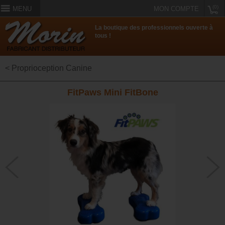
(0)
MENU
MON COMPTE
La boutique des professionnels ouverte à
tous !
< Proprioception Canine
FitPaws Mini FitBone