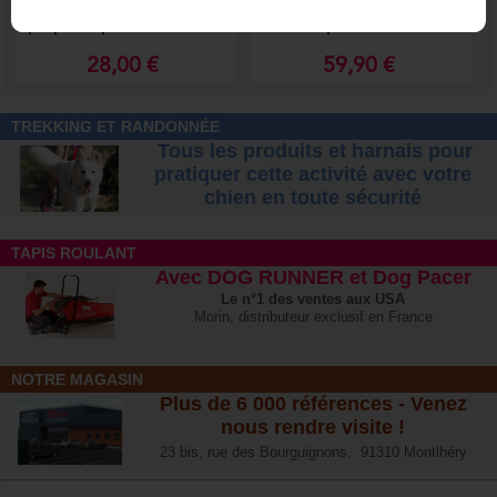
Guide de la
FitPaws Pods
proprioception canine
antidérapants
28,00 €
59,90 €
TREKKING ET RANDONNÉE
Tous les produits et harnais pour
pratiquer cette activité avec votre
chien
en toute sécurité
TAPIS ROULANT
Avec DOG RUNNER et Dog Pacer
Le n°1 des ventes aux USA
Morin, distributeur exclusif en France
NOTRE MAGASIN
Plus de 6 000 références - Venez
nous rendre visite !
23 bis, rue des Bourguignons, 91310 Montlhéry