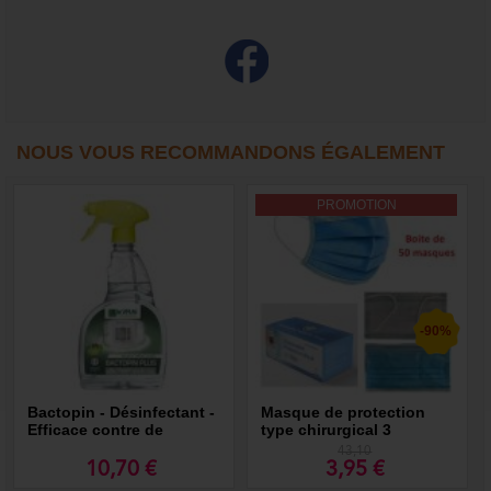
NOUS VOUS RECOMMANDONS ÉGALEMENT
PROMOTION
-90%
Bactopin - Désinfectant -
Masque de protection
Efficace contre de
type chirurgical 3
nombreux virus - ACTIF
couches (boites de 50
43,10
CORONA VIRUS
pcs)
10,70 €
3,95 €