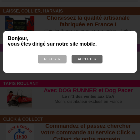
LAISSE, COLLIER, HARNAIS
Choisissez la qualité artisanale
fabriquée en France !
Cuir, biothane, gomme, corde, nylon... faites
votre choix :-)
Bonjour,
vous êtes dirigé sur notre site mobile.
CONSEIL
Quelles sont les différentes allergies
et intoxications alimentaires chez le
chien ?
TAPIS ROULANT
Avec DOG RUNNER et Dog Pacer
Le n°1 des ventes aux USA
Morin, distributeur exclusif en France
CLICK & COLLECT
Commandez et passez chercher
votre commande au service Click &
Collect de notre magasin.