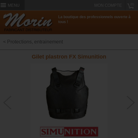
(0)
MENU
MON COMPTE
La boutique des professionnels ouverte à
tous !
< Protections, entrainement
Gilet plastron FX Simunition