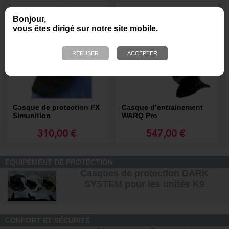
Bonjour,
vous êtes dirigé sur notre site mobile.
Casque de protection FX
Casque d’entrainement
Simunition
WARQ Pro
310,00 €
547,00 €
EQUIPEMENT DE PROTECTION
Casques de protection DARK
SYSTEM pour les unités K9
CONFORT ET SÉCURITÉ