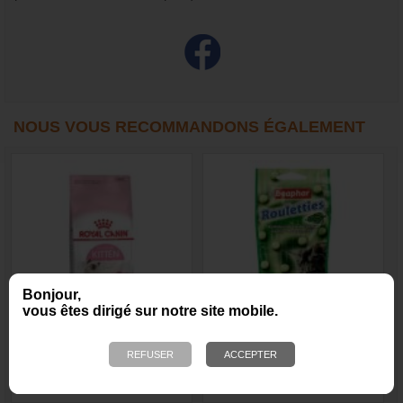
NOUS VOUS RECOMMANDONS ÉGALEMENT
Bonjour,
vous êtes dirigé sur notre site mobile.
Croquettes Royal Canin
Friandise pour chat «
Kitten pour chat
Rouletties Herbe à Chat »
31,51 €
2,60 €