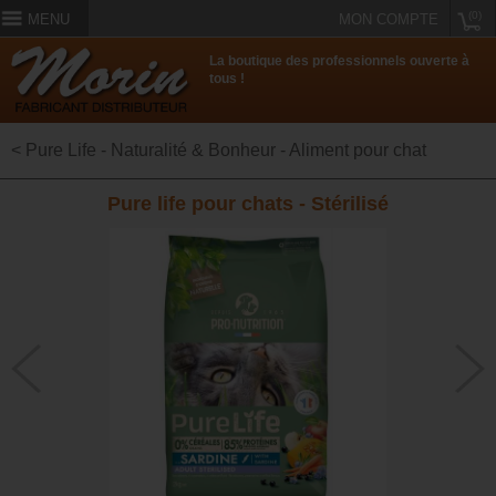
(0)
MENU
MON COMPTE
La boutique des professionnels ouverte à
tous !
< Pure Life - Naturalité & Bonheur - Aliment pour chat
Pure life pour chats - Stérilisé