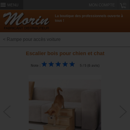
(0)
MENU
MON COMPTE
La boutique des professionnels ouverte à
tous !
< Rampe pour accès voiture
Escalier bois pour chien et chat
Note :
5 / 5 (6 avis)