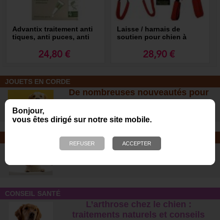
Advantix traitement anti
Laisse / harnais de
tiques, anti puces, anti
soutien pour chien à
moustiques
mobilité réduite
24,80 €
28,90 €
JOUETS EN CORDE
De nombreuses nouveautés pour
des heures de jeux avec votre chien
Bonjour,
!
vous êtes dirigé sur notre site mobile.
SOINS ET SHAMPOOING
Tout pour l'hygiène et les soins de
votre chien !
CONSEIL SANTÉ
L’arthrose chez le chien :
traitements naturels et conseil
s