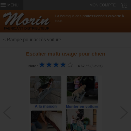
(0)
MENU
MON COMPTE
La boutique des professionnels ouverte à
tous !
< Rampe pour accès voiture
Escalier multi usage pour chien
Note :
4.67 / 5 (3 avis)