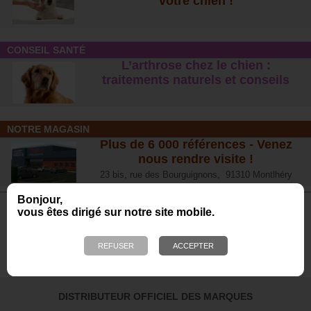
votre chien !
CONSEIL SANTÉ
L’arthrose chez le chien :
traitements naturels et conseil
s
NOTRE MAGASIN
Plus de 6 000 références - Venez
nous rendre visite !
23 bis, rue des Bourguignons, 91310 Montlhéry
Bonjour,
vous êtes dirigé sur notre site mobile.
Avis de nos Clients
Calculé à partir de 700 avis obtenus sur les 12
derniers mois. *
4.65/5
DISTRIBUTEUR OFFICIEL DES MARQUES