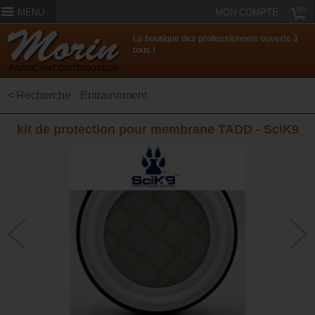
(0)
MENU
MON COMPTE
La boutique des professionnels ouverte à
tous !
< Recherche - Entrainement
kit de protection pour membrane TADD - SciK9