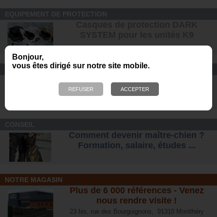
EQUIPEMENT DE PROTECTION
Casques de protection DARK
SYSTEM pour les unités K9
Bonjour,
vous êtes dirigé sur notre site mobile.
CONFORT ET SÉCURITÉ
Chaussures Ranger et
d'intervention pour tous les terrains
.
CONSEIL
Comment devenir maître-chien ?
Formation, salaire, étude
s ...
NOTRE MAGASIN
Plus de 6 000 références - Venez
nous rendre visite !
23 bis, rue des Bourguignons, 91310 Montlhéry