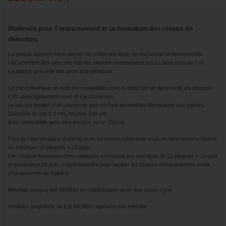
Matériels pour l’entrainement et la formation des chiens de
détection.
La plaque support vous permet de créer une ligne de recherche professionnelle.
L’écartement des pots une fois les plaques positionnées bout à bout sera de 1 m.
La plaque possède des plots anti-dérapant.
Le pot cylindrique en inox est compatible pour la détection en ligne avec les plaques
PVC mais également avec le carrousel inox.
Le pot est équipé d’un couvercle inox perforé permettant l’émanation des odeurs.
Diamètre du pot 9.2 cm, hauteur 100 cm.
Il est compatible avec nos bocaux verre 250 ml.
Pour la mise en place d’une ligne de formation cohérente nous recommandons l’achat
de minimum 10 plaques + 10 plots.
Les centres formation cyno étatiques entraînent sur une ligne de 12 plaques + 12 pots
et possèdent 24 pots supplémentaire pour faciliter les phases d’entrainement et les
changements de matière
Modèles conçus par MORIN en collaboration avec des unités cyno.
Modèles propriétés de Ets MORIN, reproduction interdite