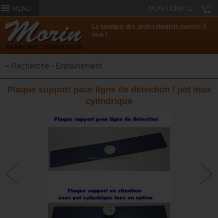
(0)
MENU
MON COMPTE
La boutique des professionnels ouverte à
tous !
< Recherche - Entrainement
Plaque support pour ligne de détection / pot inox
cylindrique