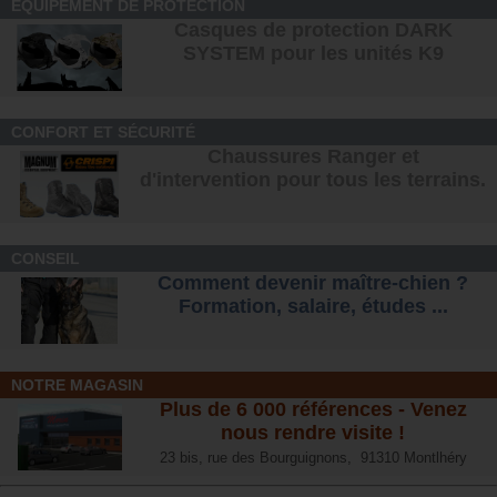
EQUIPEMENT DE PROTECTION
Casques de protection DARK
SYSTEM pour les unités K9
CONFORT ET SÉCURITÉ
Chaussures Ranger et
d'intervention pour tous les terrains
.
CONSEIL
Comment devenir maître-chien ?
Formation, salaire, étude
s ...
NOTRE MAGASIN
Plus de 6 000 références - Venez
nous rendre visite !
23 bis, rue des Bourguignons, 91310 Montlhéry