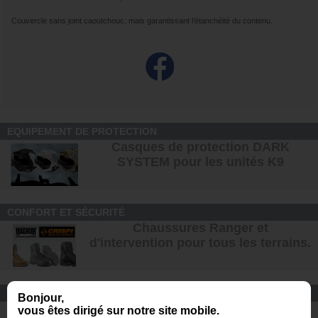
Couvercle sans joint caoutchouc, mais garantissant l’étanchéité du contenu.
EQUIPEMENT DE PROTECTION
Casques de protection DARK
SYSTEM pour les unités K9
CONFORT ET SÉCURITÉ
Chaussures Ranger et
d'intervention pour tous les terrains
.
CONSEIL
Bonjour,
Comment devenir maître-chien ?
vous êtes dirigé sur notre site mobile.