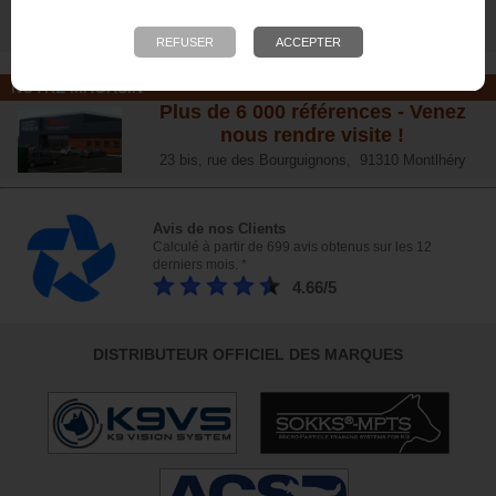
Formation, salaire, étude
s ...
NOTRE MAGASIN
Plus de 6 000 références - Venez
nous rendre visite !
23 bis, rue des Bourguignons, 91310 Montlhéry
Avis de nos Clients
Calculé à partir de 699 avis obtenus sur les 12
derniers mois. *
4.66/5
DISTRIBUTEUR OFFICIEL DES MARQUES