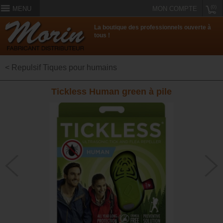
(0)
MENU
MON COMPTE
La boutique des professionnels ouverte à
tous !
< Repulsif Tiques pour humains
Tickless Human green à pile