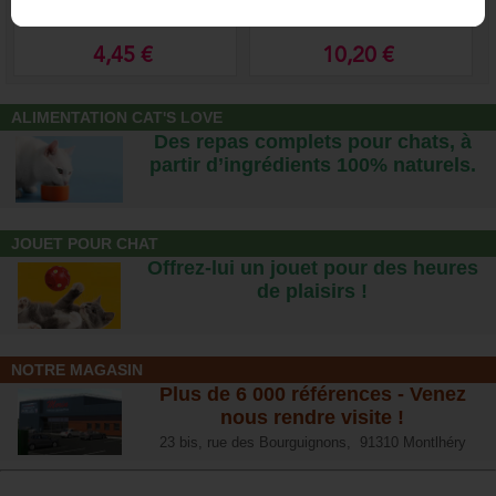
inox conique anti-glisse.
et container croquettes de
voyage
4,45 €
10,20 €
ALIMENTATION CAT'S LOVE
Des repas complets pour chats, à
partir d’ingrédients 100% naturels.
JOUET POUR CHAT
Offrez-lui un jouet pour des heures
de plaisirs !
NOTRE MAGASIN
Plus de 6 000 références - Venez
nous rendre visite !
23 bis, rue des Bourguignons, 91310 Montlhéry