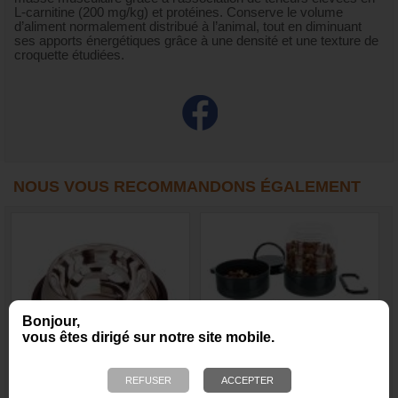
L-carnitine (200 mg/kg) et protéines. Conserve le volume
d’aliment normalement distribué à l’animal, tout en diminuant
ses apports énergétiques grâce à une densité et une texture de
croquette étudiées.
NOUS VOUS RECOMMANDONS ÉGALEMENT
Bonjour,
vous êtes dirigé sur notre site mobile.
Gamelle pour chien en
Set de voyage, gamelles