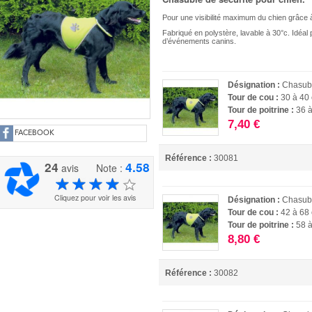
Pour une visibilité maximum du chien grâce à
Fabriqué en polystère, lavable à 30°c. Idéal 
d’événements canins.
Désignation :
Chasubl
Tour de cou :
30 à 40
Tour de poitrine :
36 
7,40 €
FACEBOOK
Référence :
30081
24
4.58
avis
Note :
Cliquez pour voir les avis
Désignation :
Chasubl
Tour de cou :
42 à 68
Tour de poitrine :
58 
8,80 €
Référence :
30082