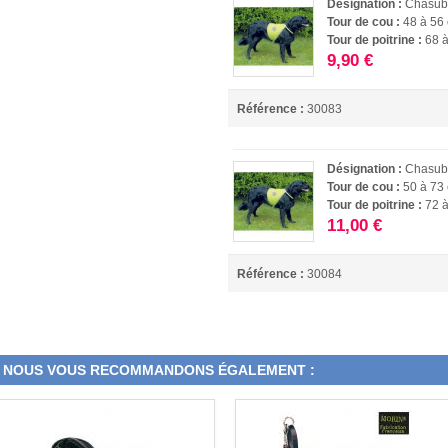
Désignation :
Chasubl
Tour de cou :
48 à 56
Tour de poitrine :
68 
9,90 €
Référence :
30083
Désignation :
Chasubl
Tour de cou :
50 à 73
Tour de poitrine :
72 
11,00 €
Référence :
30084
NOUS VOUS RECOMMANDONS ÉGALEMENT :