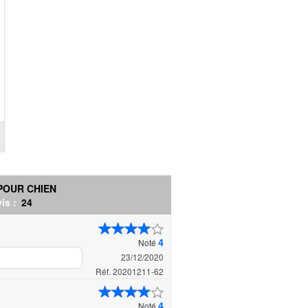
POUR CHIEN
is :
24
4
Noté
23/12/2020
Réf. 20201211-62
4
Noté