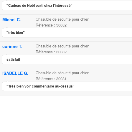
"Cadeau de Noël parti chez l'intéressé"
Michel C.
Chasuble de sécurité pour chien
Référence : 30082
"très bien"
corinne T.
Chasuble de sécurité pour chien
Référence : 30082
satisfait
ISABELLE G.
Chasuble de sécurité pour chien
Référence : 30081
"Très bien voir commentaire au-dessus"
Chasuble de sécurité pour chie
...
7.40
4.58
5
24
Chasuble d