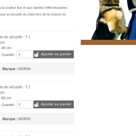
 la couleur fluo et aux bandes réfléchissantes.
pour la sécurité du chien lors de la chasse ou
e de sécurité - T 1
 cm
à 46 cm
Ajouter au panier
Quantité :
Marque :
MORIN
e de sécurité - T 2
 cm
à 66 cm
Ajouter au panier
Quantité :
Marque :
MORIN