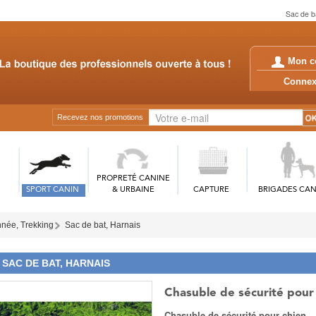
Sac de b
Mon c
Conn
Recevez nos promotions
PROPRETÉ CANINE
SPORT CANIN
& URBAINE
CAPTURE
BRIGADES CAN
née, Trekking
Sac de bat, Harnais
SAC DE BAT, HARNAIS
Chasuble de sécurité pour
Chasuble de sécurité pour chien.