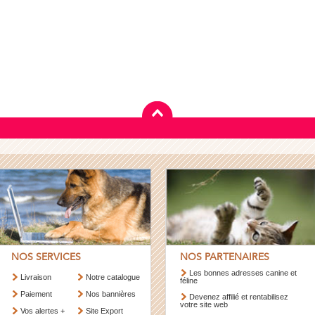
NOS SERVICES
NOS PARTENAIRES
Les bonnes adresses canine et
Livraison
Notre catalogue
féline
Paiement
Nos bannières
Devenez affilié et rentabilisez
votre site web
Vos alertes +
Site Export