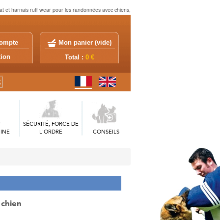
at et harnais ruff wear pour les randonnées avec chiens,
ompte
Mon panier (
vide
)
exion
Total :
0 €
SÉCURITÉ, FORCE DE
INE
L'ORDRE
CONSEILS
 chien