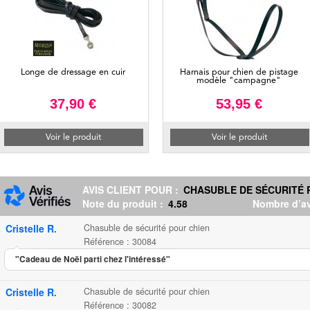
Longe de dressage en cuir
Harnais pour chien de pistage
modèle "campagne"
37,90 €
53,95 €
Voir le produit
Voir le produit
AVIS CLIENT POUR :
CHASUBLE DE SÉCURITÉ 
Note du produit :
4.58
Nombre d’av
Cristelle R.
Chasuble de sécurité pour chien
Référence : 30084
"Cadeau de Noël parti chez l'intéressé"
Cristelle R.
Chasuble de sécurité pour chien
Référence : 30082