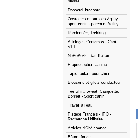
blessé
Dossard, brassard
Obstacles et sautoirs Agility -
sport canin - parcours Agility.
Randonnée, Trekking
Attelage - Canicross - Cani-
VTT
NePoPo® - Bart Bellon
Proprioception Canine
Tapis roulant pour chien
Blousons et gilets conducteur
Tee Shirt, Sweat, Casquette,
Bonnet - Sport canin
Travail à l'eau
Pistage Français - IPO -
Recherche Utilitaire
Articles d'Obéissance
Bâton, fouets