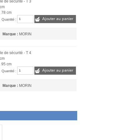
e de sécurité - T 3
 cm
à 78 cm
Ajouter au panier
Quantité :
Marque :
MORIN
e de sécurité - T 4
 cm
à 95 cm
Ajouter au panier
Quantité :
Marque :
MORIN