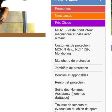
SPORT CANIN
Promotions
Nouveautés
Prix Chocs
MCRS - Veste conducteur
magnétique et balle avec
aimant
Costumes de protection
MORIN Ring, RCI / IGP,
Mondioring
Manchette de protection
Jambière de protection
Boudins et apportables
Renfort et protection
Soins des Hommes
Assistants (hommes
d'attaque)
Trousse de secours et
évacuation du chien de sport