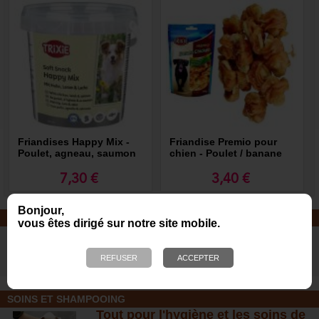
Friandises Happy Mix -
Friandise Premio pour
Poulet, agneau, saumon
chien - Poulet / banane
7,30 €
3,40 €
Bonjour,
JOUETS EN CORDE
vous êtes dirigé sur notre site mobile.
De nombreuses nouveautés pour
des heures de jeux avec votre chien
!
SOINS ET SHAMPOOING
Tout pour l'hygiène et les soins de