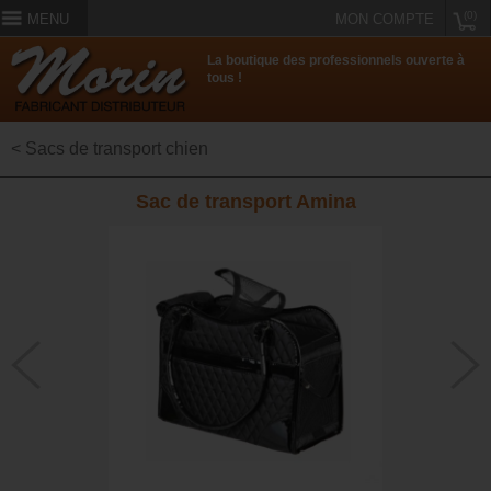
(0)
MENU
MON COMPTE
La boutique des professionnels ouverte à
tous !
< Sacs de transport chien
Sac de transport Amina