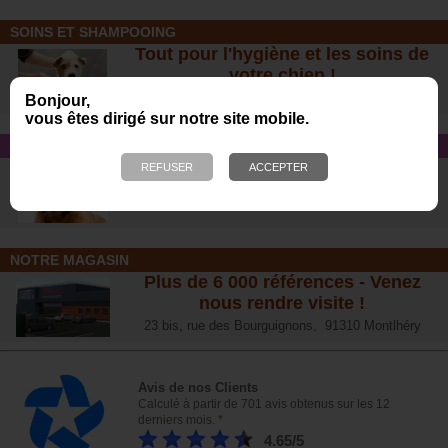
SOINS ET SHAMPOOING
Tout pour l'hygiène et les soins de
votre chien !
Bonjour,
vous êtes dirigé sur notre site mobile.
CONSEIL SANTÉ
L’arthrose chez le chien :
traitements naturels et conseil
s
NOTRE MAGASIN
Plus de 6 000 références - Venez
nous rendre visite !
23 bis, rue des Bourguignons, 91310 Montlhéry
Avis de nos Clients
Calculé à partir de 701 avis obtenus sur les 12
derniers mois. *
4.65/5