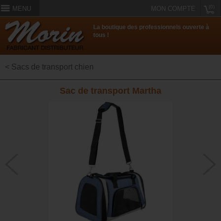
(0)
MENU
MON COMPTE
La boutique des professionnels ouverte à
tous !
< Sacs de transport chien
Sac de transport Martha