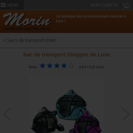
(0)
MENU
MON COMPTE
La boutique des professionnels ouverte à
tous !
< Sacs de transport chien
Sac de transport Shopper de Luxe
Note :
4.83 / 5 (6 avis)