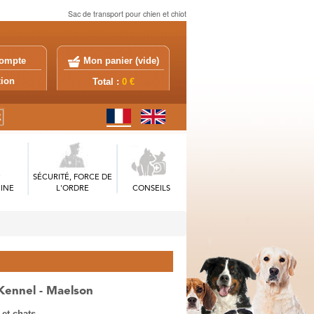
Sac de transport pour chien et chiot
ompte
Mon panier (
vide
)
exion
Total :
0 €
SÉCURITÉ, FORCE DE
INE
L'ORDRE
CONSEILS
Kennel - Maelson
et chats