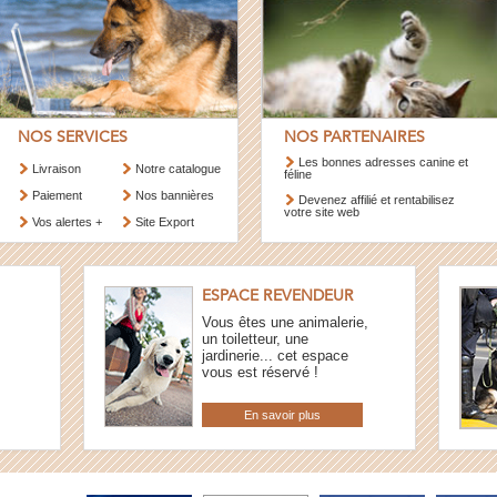
NOS SERVICES
NOS PARTENAIRES
Les bonnes adresses canine et
Livraison
Notre catalogue
féline
Paiement
Nos bannières
Devenez affilié et rentabilisez
votre site web
Vos alertes +
Site Export
ESPACE REVENDEUR
Vous êtes une animalerie,
un toiletteur, une
jardinerie... cet espace
vous est réservé !
En savoir plus