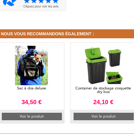
Cliquez pour voir les avis
NOUS VOUS RECOMMANDONS ÉGALEMENT :
Sac à dos deluxe
Container de stockage croquette
dry box
34,50 €
24,10 €
Voir le produit
Voir le produit