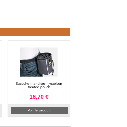
Sacoche friandises - maelson
treatee pouch
18,70 €
Voir le produit