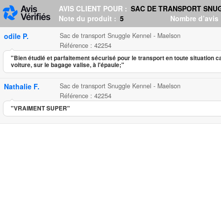
AVIS CLIENT POUR :
SAC DE TRANSPORT SNU
Note du produit :
5
Nombre d’avis
odile P.
Sac de transport Snuggle Kennel - Maelson
Référence : 42254
"Bien étudié et parfaitement sécurisé pour le transport en toute situation c
voiture, sur le bagage valise, à l'épaule;"
Nathalie F.
Sac de transport Snuggle Kennel - Maelson
Référence : 42254
"VRAIMENT SUPER"
Sac de transport Snuggle Kenne
...
99.00
5.00
5
2
Sac de tra