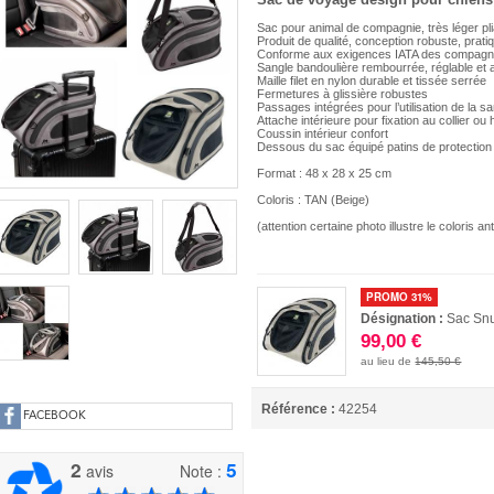
Sac pour animal de compagnie, très léger pli
Produit de qualité, conception robuste, prati
Conforme aux exigences IATA des compagni
Sangle bandoulière rembourrée, réglable et 
Maille filet en nylon durable et tissée serrée
Fermetures à glissière robustes
Passages intégrées pour l’utilisation de la s
Attache intérieure pour fixation au collier ou
Coussin intérieur confort
Dessous du sac équipé patins de protection
Format : 48 x 28 x 25 cm
Coloris : TAN (Beige)
(attention certaine photo illustre le coloris 
PROMO 31%
Désignation :
Sac Snu
99,00 €
au lieu de
145,50 €
Référence :
42254
FACEBOOK
2
5
avis
Note :