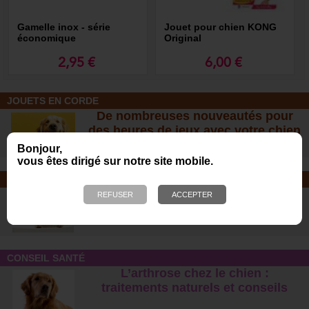
Gamelle inox - série
Jouet pour chien KONG
économique
Original
2,95 €
6,00 €
JOUETS EN CORDE
De nombreuses nouveautés pour
des heures de jeux avec votre chien
!
Bonjour,
vous êtes dirigé sur notre site mobile.
SOINS ET SHAMPOOING
Tout pour l'hygiène et les soins de
votre chien !
CONSEIL SANTÉ
L’arthrose chez le chien :
traitements naturels et conseil
s