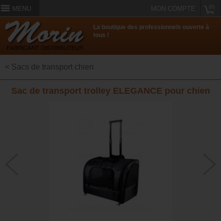
(0)
MENU
MON COMPTE
La boutique des professionnels ouverte à
tous !
< Sacs de transport chien
Sac de transport trolley ELEGANCE pour chien