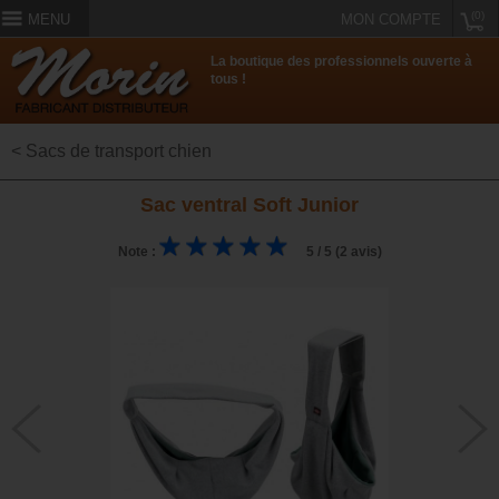
(0)
MENU
MON COMPTE
La boutique des professionnels ouverte à
tous !
< Sacs de transport chien
Sac ventral Soft Junior
Note :
5 / 5 (2 avis)