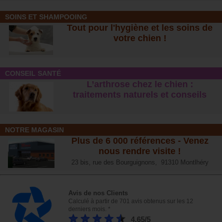
SOINS ET SHAMPOOING
Tout pour l'hygiène et les soins de
votre chien !
CONSEIL SANTÉ
L’arthrose chez le chien :
traitements naturels et conseil
s
NOTRE MAGASIN
Plus de 6 000 références - Venez
nous rendre visite !
23 bis, rue des Bourguignons, 91310 Montlhéry
Avis de nos Clients
Calculé à partir de 701 avis obtenus sur les 12
derniers mois. *
4.65/5