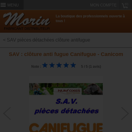
(0)
MENU
MON COMPTE
La boutique des professionnels ouverte à
tous !
< SAV pièces détachées clôture antifugue
SAV : clôture anti fugue Canifugue - Canicom
Note :
5 / 5 (1 avis)