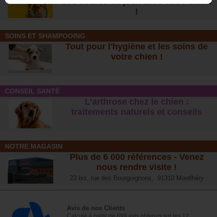
des heures de jeux avec votre chien
!
SOINS ET SHAMPOOING
Tout pour l'hygiène et les soins de
votre chien !
CONSEIL SANTÉ
L’arthrose chez le chien :
traitements naturels et conseil
s
NOTRE MAGASIN
Plus de 6 000 références - Venez
nous rendre visite !
23 bis, rue des Bourguignons, 91310 Montlhéry
Avis de nos Clients
Calculé à partir de 699 avis obtenus sur les 12