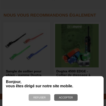
NOUS VOUS RECOMMANDONS ÉGALEMENT
Sangle de collier pour
Dogtra 4500 EDGE -
chien - gamme Dogtra
Collier de dressage à
distance pour chien,
Bonjour,
portée 1600 m
21,60 €
399,00 €
vous êtes dirigé sur notre site mobile.
JOUETS EN CORDE
De nombreuses nouveautés pour