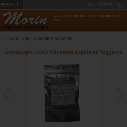
(0)
MENU
MON COMPTE
La boutique des professionnels ouverte à
tous !
< Scent Logix - Détection explosifs
ScentLogix, ICAO Mandated Explosive Taggants