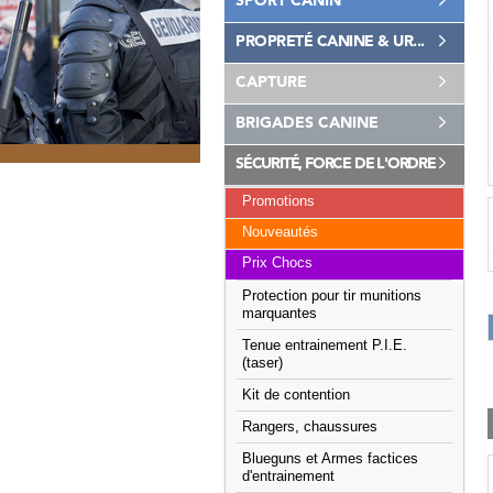
SPORT CANIN
PROPRETÉ CANINE & UR...
CAPTURE
BRIGADES CANINE
SÉCURITÉ, FORCE DE L'ORDRE
Promotions
Nouveautés
Prix Chocs
Protection pour tir munitions
marquantes
Tenue entrainement P.I.E.
(taser)
Kit de contention
Rangers, chaussures
Blueguns et Armes factices
d'entrainement