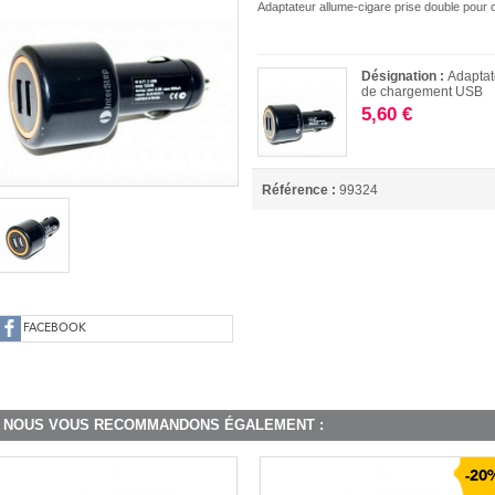
Adaptateur allume-cigare prise double pou
Désignation :
Adaptat
de chargement USB
5,60 €
Référence :
99324
FACEBOOK
NOUS VOUS RECOMMANDONS ÉGALEMENT :
-20