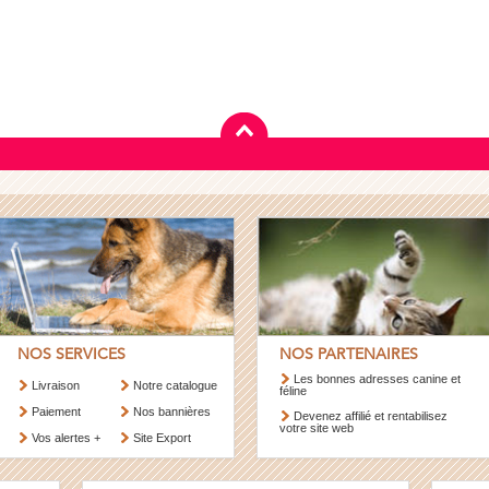
NOS SERVICES
NOS PARTENAIRES
Les bonnes adresses canine et
Livraison
Notre catalogue
féline
Paiement
Nos bannières
Devenez affilié et rentabilisez
votre site web
Vos alertes +
Site Export