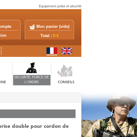
Equipement police et sécurité
ompte
Mon panier (
vide
)
exion
Total :
0 €
SÉCURITÉ, FORCE DE
INE
L'ORDRE
CONSEILS
prise double pour cordon de