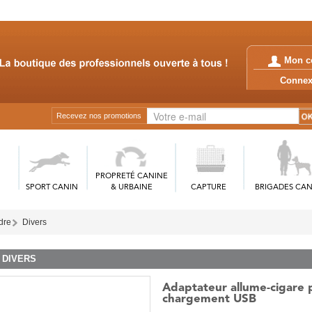
Mon c
Conn
Recevez nos promotions
PROPRETÉ CANINE
SPORT CANIN
& URBAINE
CAPTURE
BRIGADES CAN
rdre
Divers
DIVERS
Adaptateur allume-cigare 
chargement USB