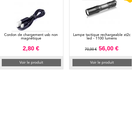
Cordon de chargement usb non
Lampe tactique rechargeable xt2c
magnétique
led - 1100 lumens
2,80 €
56,00 €
70,00 €
Voir le produit
Voir le produit