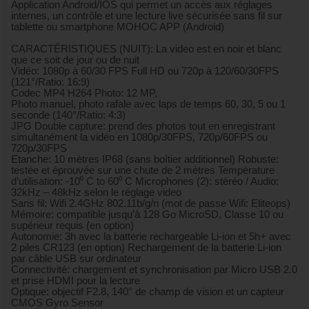
Application Android/IOS qui permet un accès aux réglages
internes, un contrôle et une lecture live sécurisée sans fil sur
tablette ou smartphone MOHOC APP (Android)
CARACTÉRISTIQUES (NUIT): La video est en noir et blanc
que ce soit de jour ou de nuit
Vidéo: 1080p à 60/30 FPS Full HD ou 720p à 120/60/30FPS
(121°/Ratio: 16:9)
Codec MP4 H264 Photo: 12 MP,
Photo manuel, photo rafale avec laps de temps 60, 30, 5 ou 1
seconde (140°/Ratio: 4:3)
JPG Double capture: prend des photos tout en enregistrant
simultanément la vidéo en 1080p/30FPS, 720p/60FPS ou
720p/30FPS
Etanche: 10 mètres IP68 (sans boîtier additionnel) Robuste:
testée et éprouvée sur une chute de 2 mètres Température
d’utilisation: -10⁰ C to 60⁰ C Microphones (2): stéréo / Audio:
32kHz – 48kHz selon le réglage video
Sans fil: Wifi 2.4GHz 802.11b/g/n (mot de passe Wifi: Eliteops)
Mémoire: compatible jusqu’à 128 Go MicroSD, Classe 10 ou
supérieur requis (en option)
Autonomie: 3h avec la batterie rechargeable Li-ion et 5h+ avec
2 piles CR123 (en option) Rechargement de la batterie Li-ion
par câble USB sur ordinateur
Connectivité: chargement et synchronisation par Micro USB 2.0
et prise HDMI pour la lecture
Optique: objectif F2.8, 140° de champ de vision et un capteur
CMOS Gyro Sensor