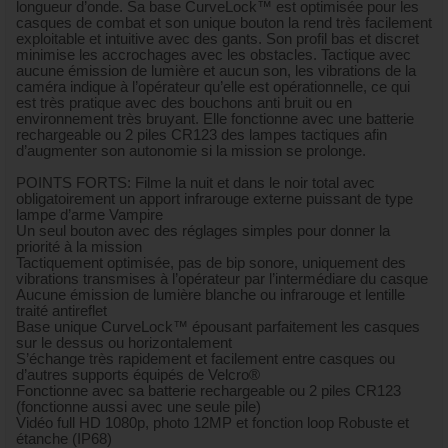
longueur d’onde. Sa base CurveLock™ est optimisée pour les
casques de combat et son unique bouton la rend très facilement
exploitable et intuitive avec des gants. Son profil bas et discret
minimise les accrochages avec les obstacles. Tactique avec
aucune émission de lumière et aucun son, les vibrations de la
caméra indique à l’opérateur qu’elle est opérationnelle, ce qui
est très pratique avec des bouchons anti bruit ou en
environnement très bruyant. Elle fonctionne avec une batterie
rechargeable ou 2 piles CR123 des lampes tactiques afin
d’augmenter son autonomie si la mission se prolonge.
POINTS FORTS: Filme la nuit et dans le noir total avec
obligatoirement un apport infrarouge externe puissant de type
lampe d’arme Vampire
Un seul bouton avec des réglages simples pour donner la
priorité à la mission
Tactiquement optimisée, pas de bip sonore, uniquement des
vibrations transmises à l’opérateur par l’intermédiare du casque
Aucune émission de lumière blanche ou infrarouge et lentille
traité antireflet
Base unique CurveLock™ épousant parfaitement les casques
sur le dessus ou horizontalement
S’échange très rapidement et facilement entre casques ou
d’autres supports équipés de Velcro®
Fonctionne avec sa batterie rechargeable ou 2 piles CR123
(fonctionne aussi avec une seule pile)
Vidéo full HD 1080p, photo 12MP et fonction loop Robuste et
étanche (IP68)