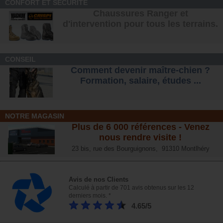
CONFORT ET SÉCURITÉ
Chaussures Ranger et
d'intervention pour tous les terrains
.
CONSEIL
Comment devenir maître-chien ?
Formation, salaire, étude
s ...
NOTRE MAGASIN
Plus de 6 000 références - Venez
nous rendre visite !
23 bis, rue des Bourguignons, 91310 Montlhéry
Avis de nos Clients
Calculé à partir de 701 avis obtenus sur les 12
derniers mois. *
4.65/5