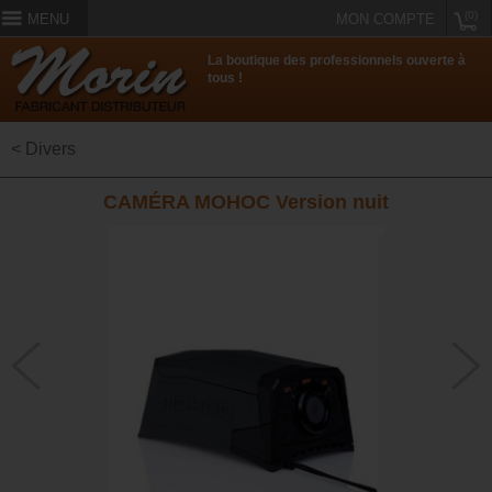
(0)
MENU
MON COMPTE
La boutique des professionnels ouverte à
tous !
< Divers
CAMÉRA MOHOC Version nuit