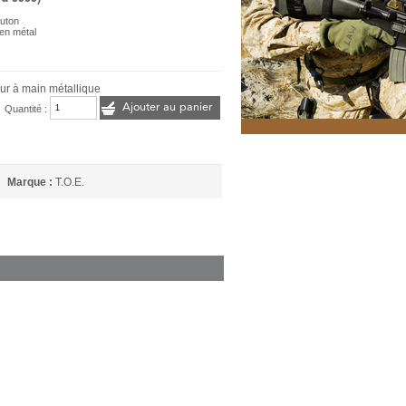
outon
 en métal
r à main métallique
Ajouter au panier
Quantité :
Marque :
T.O.E.