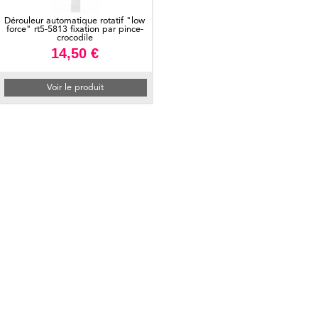
Dérouleur automatique rotatif "low
force" rt5-5813 fixation par pince-
crocodile
14,50 €
Voir le produit