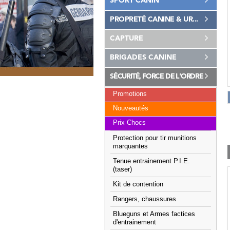
SPORT CANIN
PROPRETÉ CANINE & UR...
CAPTURE
BRIGADES CANINE
SÉCURITÉ, FORCE DE L'ORDRE
Promotions
Nouveautés
Prix Chocs
Protection pour tir munitions
marquantes
Tenue entrainement P.I.E.
(taser)
Kit de contention
Rangers, chaussures
Blueguns et Armes factices
d'entrainement