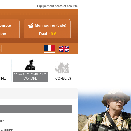
Equipement police et sécurité
ompte
Mon panier (
vide
)
exion
Total :
0 €
SÉCURITÉ, FORCE DE
INE
L'ORDRE
CONSEILS
ue
 à 9999)