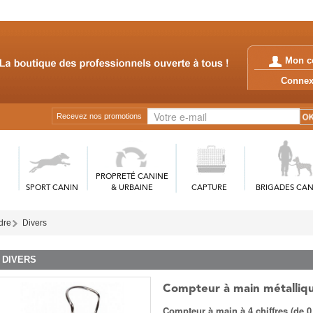
Mon c
Conn
Recevez nos promotions
PROPRETÉ CANINE
SPORT CANIN
& URBAINE
CAPTURE
BRIGADES CAN
rdre
Divers
DIVERS
Compteur à main métalliq
Compteur à main à 4 chiffres (de 0