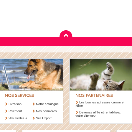
NOS SERVICES
NOS PARTENAIRES
Les bonnes adresses canine et
Livraison
Notre catalogue
féline
Paiement
Nos bannières
Devenez affilié et rentabilisez
votre site web
Vos alertes +
Site Export