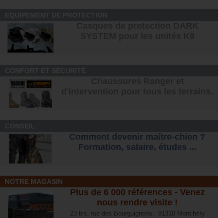
EQUIPEMENT DE PROTECTION
Casques de protection DARK
SYSTEM pour les unités K9
CONFORT ET SÉCURITÉ
Chaussures Ranger et
d'intervention pour tous les terrains
.
CONSEIL
Comment devenir maître-chien ?
Formation, salaire, étude
s ...
NOTRE MAGASIN
Plus de 6 000 références - Venez
nous rendre visite !
23 bis, rue des Bourguignons, 91310 Montlhéry