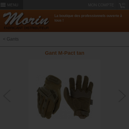
(0)
MENU
MON COMPTE
La boutique des professionnels ouverte à
tous !
< Gants
Gant M-Pact tan