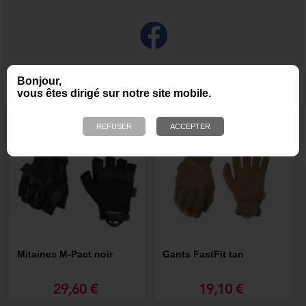
Bonjour,
NOUS VOUS RECOMMANDONS ÉGALEMENT
vous êtes dirigé sur notre site mobile.
Mitaines M-Pact noir
Gants FastFit tan
29,60 €
19,10 €