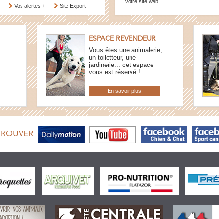
votre site web
Vos alertes +
Site Export
ESPACE REVENDEUR
Vous êtes une animalerie,
un toiletteur, une
jardinerie... cet espace
vous est réservé !
En savoir plus
TROUVER