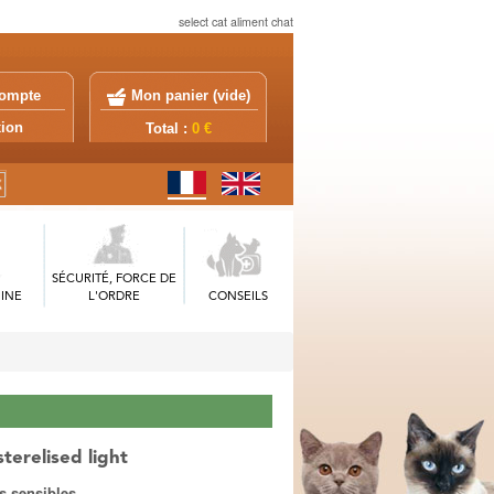
select cat aliment chat
ompte
Mon panier (
vide
)
exion
Total :
0 €
SÉCURITÉ, FORCE DE
INE
L'ORDRE
CONSEILS
sterelised light
s sensibles