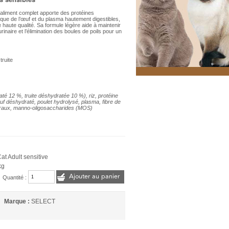
 aliment complet apporte des protéines
 que de l’œuf et du plasma hautement digestibles,
 haute qualité. Sa formule légère aide à maintenir
urinaire et l’élimination des boules de poils pour un
truite
 12 %, truite déshydratée 10 %), riz, protéine
uf déshydraté, poulet hydrolysé, plasma, fibre de
minéraux, manno-oligosaccharides (MOS)
at Adult sensitive
kg
Ajouter au panier
Quantité :
Marque :
SELECT