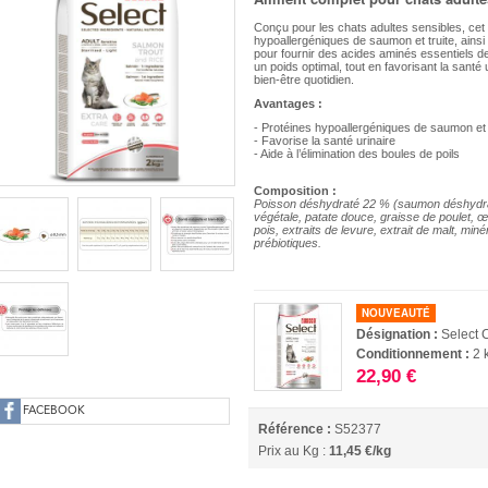
Conçu pour les chats adultes sensibles, cet
hypoallergéniques de saumon et truite, ainsi
pour fournir des acides aminés essentiels de
un poids optimal, tout en favorisant la santé 
bien-être quotidien.
Avantages :
- Protéines hypoallergéniques de saumon et 
- Favorise la santé urinaire
- Aide à l’élimination des boules de poils
Composition :
Poisson déshydraté 22 % (saumon déshydraté
végétale, patate douce, graisse de poulet, œ
pois, extraits de levure, extrait de malt, 
prébiotiques.
NOUVEAUTÉ
Désignation :
Select C
Conditionnement :
2 
22,90 €
FACEBOOK
Référence :
S52377
Prix au Kg :
11,45 €/kg