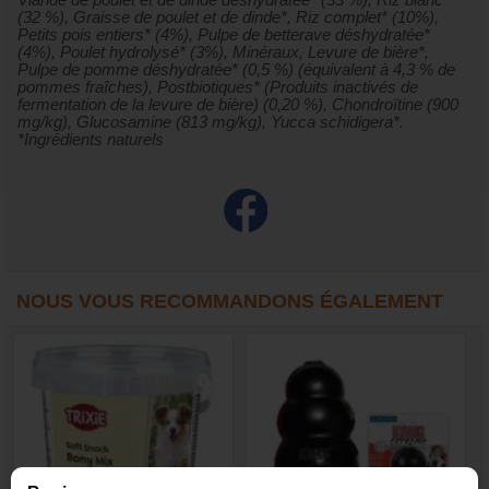
(32 %), Graisse de poulet et de dinde*, Riz complet* (10%),
Petits pois entiers* (4%), Pulpe de betterave déshydratée*
(4%), Poulet hydrolysé* (3%), Minéraux, Levure de bière*,
Pulpe de pomme déshydratée* (0,5 %) (équivalent à 4,3 % de
pommes fraîches), Postbiotiques* (Produits inactivés de
fermentation de la levure de bière) (0,20 %), Chondroïtine (900
mg/kg), Glucosamine (813 mg/kg), Yucca schidigera*.
*Ingrédients naturels
NOUS VOUS RECOMMANDONS ÉGALEMENT