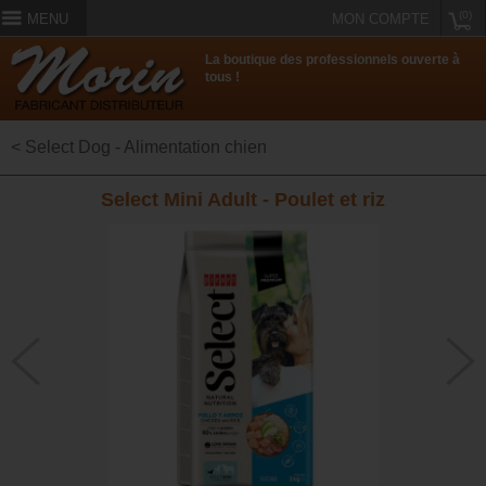
(0)
MENU
MON COMPTE
La boutique des professionnels ouverte à
tous !
< Select Dog - Alimentation chien
Select Mini Adult - Poulet et riz