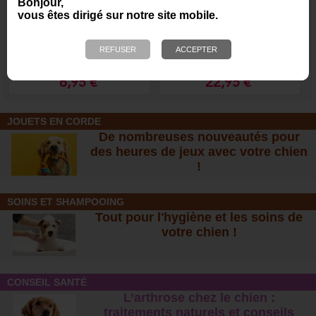
Bonjour,
vous êtes dirigé sur notre site mobile.
Friandises Bony Mix -
Jouet KONG Extrem
Poulet, agneau, saumon
et bœuf
6,95 €
22,95 €
JOUETS EN CORDE
De nombreuses nouveautés pour
des heures de jeux avec votre chien
!
SOINS ET SHAMPOOING
Tout pour l'hygiène et les soins de
votre chien !
CONSEIL SANTÉ
L’arthrose chez le chien :
traitements naturels et conseil
s