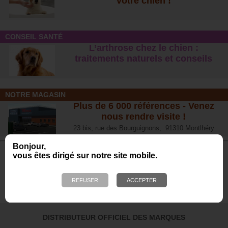
votre chien !
CONSEIL SANTÉ
L’arthrose chez le chien :
traitements naturels et conseil
s
NOTRE MAGASIN
Plus de 6 000 références - Venez
nous rendre visite !
23 bis, rue des Bourguignons, 91310 Montlhéry
Bonjour,
vous êtes dirigé sur notre site mobile.
Avis de nos Clients
Calculé à partir de 700 avis obtenus sur les 12
derniers mois. *
4.65/5
DISTRIBUTEUR OFFICIEL DES MARQUES