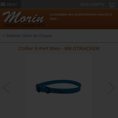
(0)
MENU
MON COMPTE
La boutique des professionnels ouverte à
tous !
< Sellerie chien de chasse
Collier X-Pert Bleu - WILDTRACKER