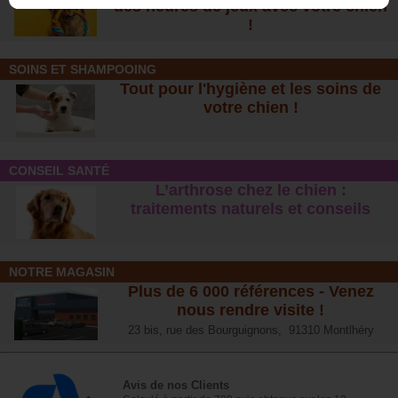
des heures de jeux avec votre chien
!
SOINS ET SHAMPOOING
Tout pour l'hygiène et les soins de
votre chien !
CONSEIL SANTÉ
L’arthrose chez le chien :
traitements naturels et conseil
s
NOTRE MAGASIN
Plus de 6 000 références - Venez
nous rendre visite !
23 bis, rue des Bourguignons, 91310 Montlhéry
Avis de nos Clients