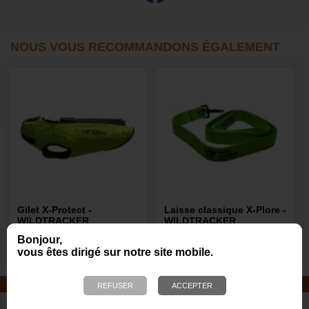
NOUS VOUS RECOMMANDONS ÉGALEMENT
Gilet X-Protect -
Laisse classique X-Plore -
WILDTRACKER
WILDTRACKER
Bonjour,
229,00 €
10,60 €
vous êtes dirigé sur notre site mobile.
JOUETS EN CORDE
De nombreuses nouveautés pour