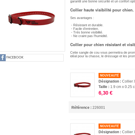
garantit une bonne sécurité et un confort opt
Collier haute visibilité pour chien.
Ses avantages :
- Résistant et durable.
- Facile d’entretien.
- Trés bonne visibilité.
- Ne craint pas l’humidité.
Collier pour chien résistant et visi
Cette sangle de cou vous permettra de prome
idéal pour la chasse, le dressage et les prome
FACEBOOK
NOUVEAUTÉ
Désignation :
Collie
Taille :
1.9 cm x 0.25 
6,30 €
Référence :
226001
NOUVEAUTÉ
Désignation :
Collie