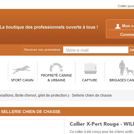
Collier pou
Mon c
Conn
Recevez nos promotions
PROPRETÉ CANINE
SPORT CANIN
& URBAINE
CAPTURE
BRIGADES CAN
aillons, Boite d'envol, gilet de protection
Sellerie chien de chasse
SELLERIE CHIEN DE CHASSE
Collier X-Pert Rouge - W
Ce collier à été conçu pour les chiens actifs. 