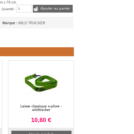
cm x 79 cm
Ajouter au panier
Quantité :
Marque :
WILD TRACKER
Laisse classique x-plore -
wildtracker
10,60 €