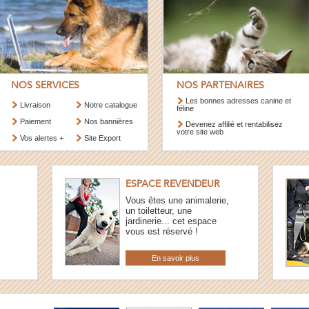
NOS SERVICES
NOS PARTENAIRES
Les bonnes adresses canine et
Livraison
Notre catalogue
féline
Paiement
Nos bannières
Devenez affilié et rentabilisez
votre site web
Vos alertes +
Site Export
ESPACE REVENDEUR
Vous êtes une animalerie,
un toiletteur, une
jardinerie... cet espace
vous est réservé !
En savoir plus