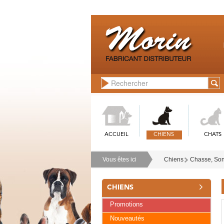
ACCUEIL
CHIENS
CHATS
Vous êtes ici
Chiens
Chasse, Sonn
CHIENS
Promotions
Nouveautés