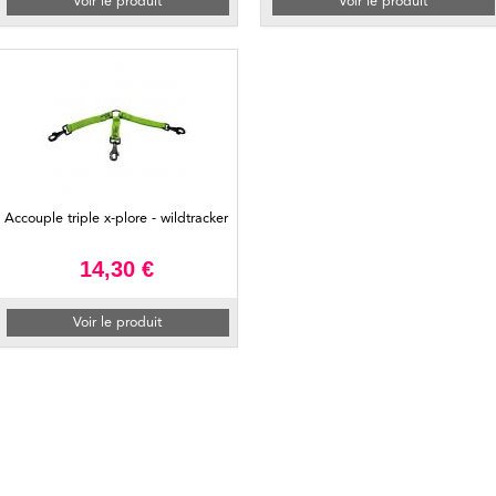
Voir le produit
Voir le produit
Accouple triple x-plore - wildtracker
14,30 €
Voir le produit