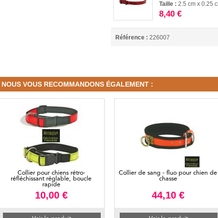
Taille :
2.5 cm x 0.25 
8,40 €
Référence :
226007
NOUS VOUS RECOMMANDONS ÉGALEMENT :
Collier pour chiens rétro-
Collier de sang - fluo pour chien de
réfléchissant réglable, boucle
chasse
rapide
10,00 €
44,10 €