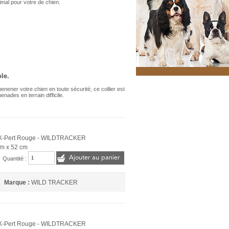
imal pour votre de chien.
ble.
nener votre chien en toute sécurité, ce collier est
nades en terrain difficile.
r X-Pert Rouge - WILDTRACKER
cm x 52 cm
Ajouter au panier
Quantité :
Marque :
WILD TRACKER
r X-Pert Rouge - WILDTRACKER