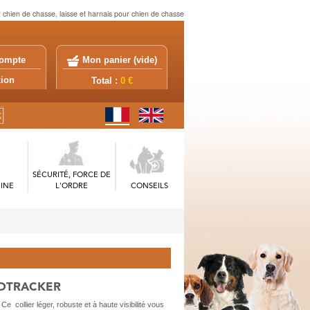
r chien de chasse, laisse et harnais pour chien de chasse
ompte
Mon panier (
vide
)
exion
Total :
0 €
SÉCURITÉ, FORCE DE
INE
L'ORDRE
CONSEILS
ILDTRACKER
Ce collier léger, robuste et à haute visibilité vous