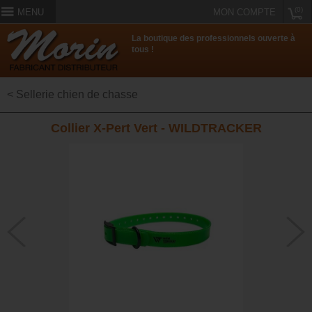
(0)
MENU
MON COMPTE
La boutique des professionnels ouverte à
tous !
< Sellerie chien de chasse
Collier X-Pert Vert - WILDTRACKER