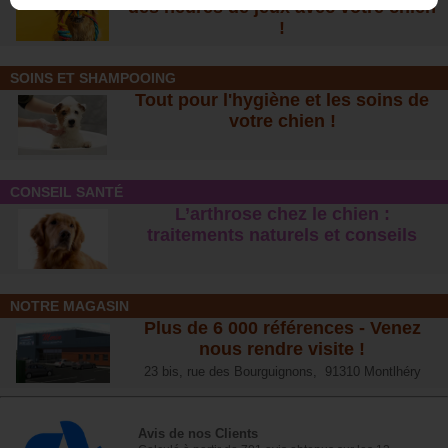
des heures de jeux avec votre chien
!
SOINS ET SHAMPOOING
Tout pour l'hygiène et les soins de
votre chien !
CONSEIL SANTÉ
L’arthrose chez le chien :
traitements naturels et conseil
s
NOTRE MAGASIN
Plus de 6 000 références - Venez
nous rendre visite !
23 bis, rue des Bourguignons, 91310 Montlhéry
Avis de nos Clients