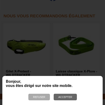
NOUS VOUS RECOMMANDONS ÉGALEMENT
Gilet X-Protect -
Laisse classique X-Plore -
WILDTRACKER
WILDTRACKER
Bonjour,
229,00 €
10,60 €
vous êtes dirigé sur notre site mobile.
JOUETS EN CORDE
De nombreuses nouveautés pour