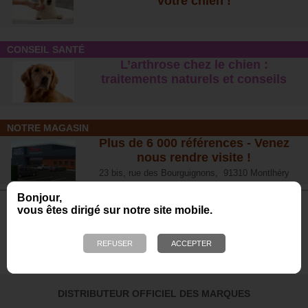
votre chien !
CONSEIL SANTÉ
L’arthrose chez le chien :
traitements naturels et conseil
s
NOTRE MAGASIN
Plus de 6 000 références - Venez
nous rendre visite !
23 bis, rue des Bourguignons, 91310 Montlhéry
Bonjour,
vous êtes dirigé sur notre site mobile.
Avis de nos Clients
Calculé à partir de 701 avis obtenus sur les 12
derniers mois. *
4.65/5
DISTRIBUTEUR OFFICIEL DES MARQUES