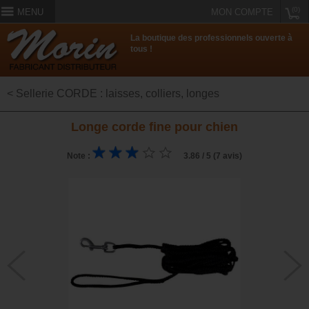
(0)
MENU
MON COMPTE
La boutique des professionnels ouverte à
tous !
< Sellerie CORDE : laisses, colliers, longes
Longe corde fine pour chien
Note :
3.86 / 5 (7 avis)