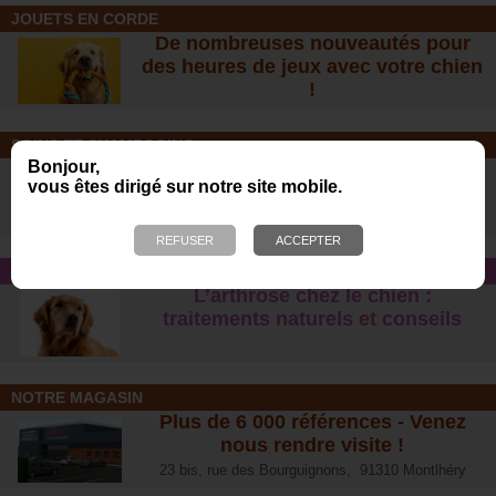
JOUETS EN CORDE
De nombreuses nouveautés pour
des heures de jeux avec votre chien
!
SOINS ET SHAMPOOING
Bonjour,
Tout pour l'hygiène et les soins de
vous êtes dirigé sur notre site mobile.
votre chien !
CONSEIL SANTÉ
L’arthrose chez le chien :
traitements naturels et conseil
s
NOTRE MAGASIN
Plus de 6 000 références - Venez
nous rendre visite !
23 bis, rue des Bourguignons, 91310 Montlhéry