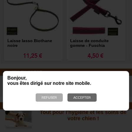
Laisse lasso Biothane
Laisse de conduite
noire
gomme - Fuschia
11,25 €
4,50 €
JOUETS EN CORDE
Bonjour,
De nombreuses nouveautés pour
vous êtes dirigé sur notre site mobile.
des heures de jeux avec votre chien
!
SOINS ET SHAMPOOING
Tout pour l'hygiène et les soins de
votre chien !