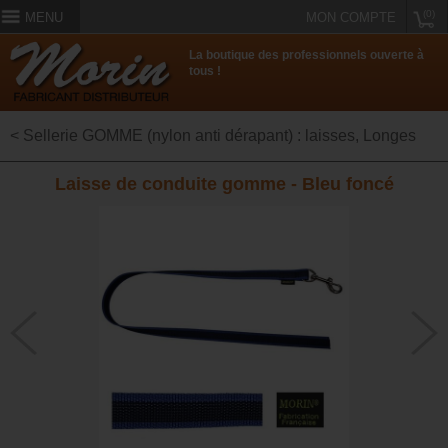
(0)
MENU
MON COMPTE
La boutique des professionnels ouverte à
tous !
< Sellerie GOMME (nylon anti dérapant) : laisses, Longes
Laisse de conduite gomme - Bleu foncé