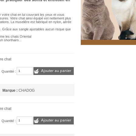
 votre chat en lui couvrant les yeux et vous
rsures. Votre chat ainsi équipé est nettement plus
ations. La muselière est fabriqué en nylon, aérée
e. Grâce aux sangle ajustables aucun risque que
omme les chats Oriental
sh shorthairs...
re chat
Ajouter au panier
Quantité :
Marque :
CHADOG
re chat
Ajouter au panier
Quantité :