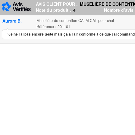
AVIS CLIENT POUR :
MUSELIÈRE DE CONTENTI
Note du produit :
4
Nombre d’avis
Aurore B.
Muselière de contention CALM CAT pour chat
Référence : 201101
"Je ne l'ai pas encore testé mais ça a l'air conforme à ce que j'ai comman
Muselière de contention CALM C
...
10.60
4.00
5
1
Muselière