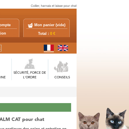
Collier, harnais et laisse pour chat
ompte
Mon panier (
vide
)
exion
Total :
0 €
SÉCURITÉ, FORCE DE
INE
L'ORDRE
CONSEILS
CALM CAT pour chat
ur pratiquer des soins et entretien en