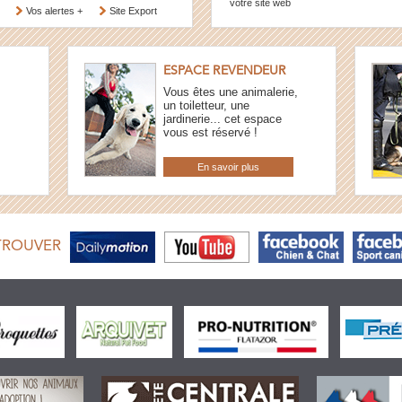
votre site web
Vos alertes +
Site Export
ESPACE REVENDEUR
Vous êtes une animalerie,
un toiletteur, une
jardinerie... cet espace
vous est réservé !
En savoir plus
TROUVER