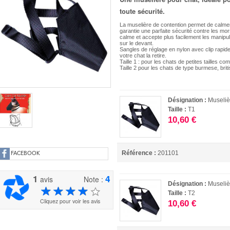
toute sécurité.
La muselière de contention permet de calmer
garantie une parfaite sécurité contre les mo
calme et accepte plus facilement les manipul
sur le devant.
Sangles de réglage en nylon avec clip rapid
votre chat la retire.
Taille 1 : pour les chats de petites tailles c
Taille 2 pour les chats de type burmese, briti
Désignation :
Museliè
Taille :
T1
10,60 €
Référence :
201101
FACEBOOK
1
4
avis
Note :
Désignation :
Museliè
Taille :
T2
Cliquez pour voir les avis
10,60 €