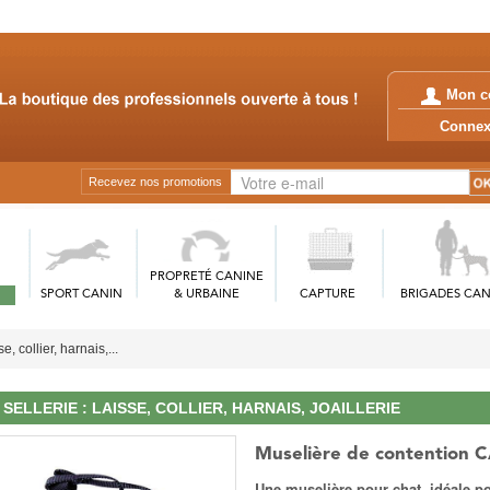
Mon c
Conn
Recevez nos promotions
PROPRETÉ CANINE
SPORT CANIN
& URBAINE
CAPTURE
BRIGADES CAN
se, collier, harnais,...
SELLERIE : LAISSE, COLLIER, HARNAIS, JOAILLERIE
Muselière de contention 
Une muselière pour chat, idéale po