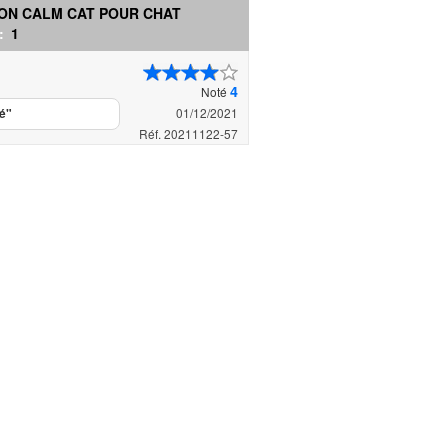
ON CALM CAT POUR CHAT
 :
1
4
Noté
01/12/2021
dé"
Réf. 20211122-57