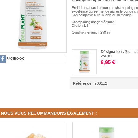
Enrichi en amande douce ce shamppoing pou
excellence qui permet de gainer le poil du ch
Son complexe huileux aide au démêlage.
Shampooing usage fréquent
Dilution 1/4
Conditionnement : 250 ml
Désignation :
Shampoo
250 ml
FACEBOOK
8,95 €
Référence :
208112
NOUS VOUS RECOMMANDONS ÉGALEMENT :