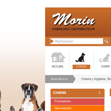
ACCUEIL
CHIENS
CHATS
Vous êtes ici
Chiens
Hygiène, Sh
CHIENS
Promotions
Nouveautés