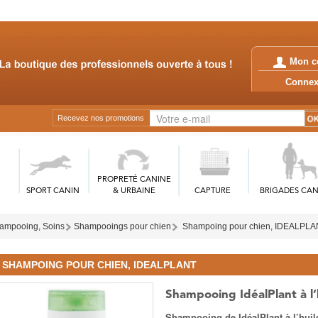
Mon c
Conn
Recevez nos promotions
PROPRETÉ CANINE
SPORT CANIN
& URBAINE
CAPTURE
BRIGADES CAN
ampooing, Soins
Shampooings pour chien
Shampoing pour chien, IDEALPL
SHAMPOING POUR CHIEN, IDEALPLANT
Shampooing IdéalPlant à l
Shampooing de IdéalPlant à l’hui