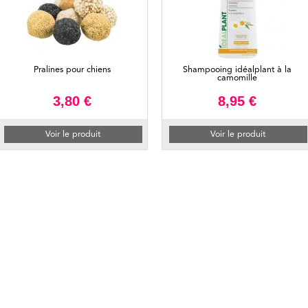
Pralines pour chiens
Shampooing idéalplant à la
camomille
3,80 €
8,95 €
Voir le produit
Voir le produit