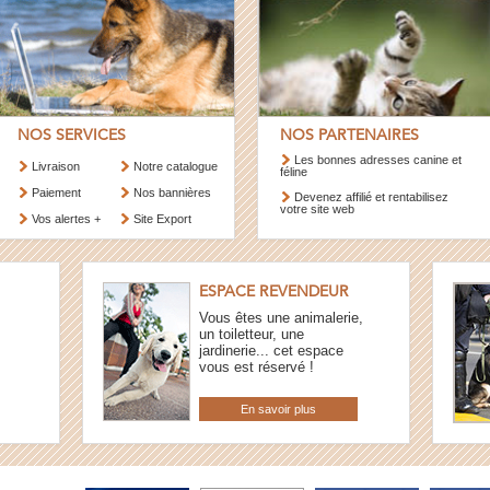
NOS SERVICES
NOS PARTENAIRES
Les bonnes adresses canine et
Livraison
Notre catalogue
féline
Paiement
Nos bannières
Devenez affilié et rentabilisez
votre site web
Vos alertes +
Site Export
ESPACE REVENDEUR
Vous êtes une animalerie,
un toiletteur, une
jardinerie... cet espace
vous est réservé !
En savoir plus