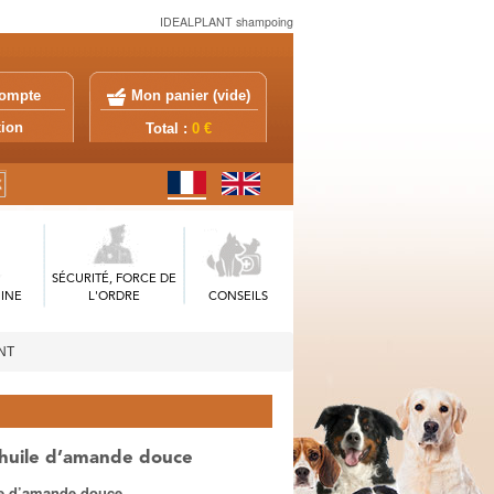
IDEALPLANT shampoing
ompte
Mon panier (
vide
)
exion
Total :
0 €
SÉCURITÉ, FORCE DE
INE
L'ORDRE
CONSEILS
ANT
’huile d’amande douce
le d’amande douce