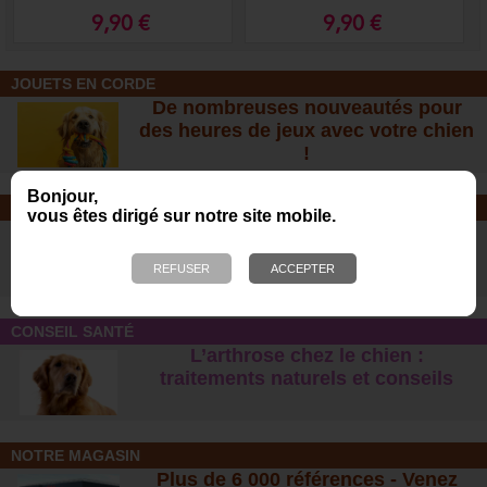
9,90 €
9,90 €
JOUETS EN CORDE
De nombreuses nouveautés pour
des heures de jeux avec votre chien
!
Bonjour,
SOINS ET SHAMPOOING
vous êtes dirigé sur notre site mobile.
Tout pour l'hygiène et les soins de
votre chien !
CONSEIL SANTÉ
L’arthrose chez le chien :
traitements naturels et conseil
s
NOTRE MAGASIN
Plus de 6 000 références - Venez