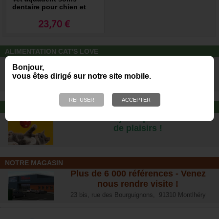
dentaire pour chien et
chat
23,70 €
ALIMENTATION CAT'S LOVE
Des repas complets pour chats, à
Bonjour,
partir d’ingrédients 100% naturels.
vous êtes dirigé sur notre site mobile.
JOUET POUR CHAT
Offrez-lui un jouet pour des heures
de plaisirs !
NOTRE MAGASIN
Plus de 6 000 références - Venez
nous rendre visite !
23 bis, rue des Bourguignons, 91310 Montlhéry