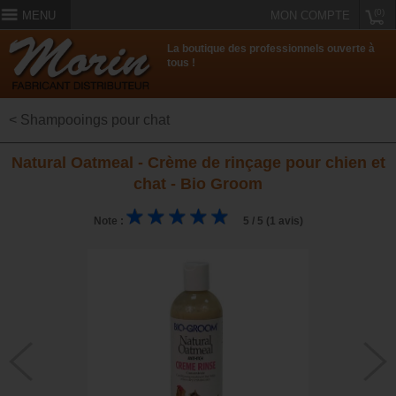
(0)
MENU
MON COMPTE
La boutique des professionnels ouverte à
tous !
< Shampooings pour chat
Natural Oatmeal - Crème de rinçage pour chien et
chat - Bio Groom
Note :
5 / 5 (1 avis)