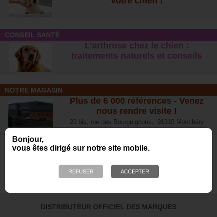
votre chien !
CONSEIL SANTÉ
L’arthrose chez le chien :
traitements naturels et conseil
s
NOTRE MAGASIN
Plus de 6 000 références - Venez
nous rendre visite !
23 bis, rue des Bourguignons, 91310 Montlhéry
Bonjour,
vous êtes dirigé sur notre site mobile.
Avis de nos Clients
Calculé à partir de 700 avis obtenus sur les 12
derniers mois. *
4.65/5
DISTRIBUTEUR OFFICIEL DES MARQUES