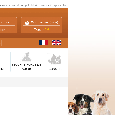
hasse et corne de rappel - Morin : accessoires pour chien
ompte
Mon panier (
vide
)
exion
Total :
0 €
SÉCURITÉ, FORCE DE
INE
L'ORDRE
CONSEILS