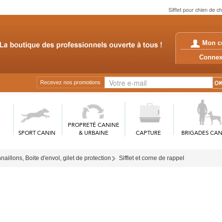
Sifflet pour chien de c
Mon c
Conn
Recevez nos promotions
PROPRETÉ CANINE
SPORT CANIN
& URBAINE
CAPTURE
BRIGADES CAN
aillons, Boite d'envol, gilet de protection
Sifflet et corne de rappel