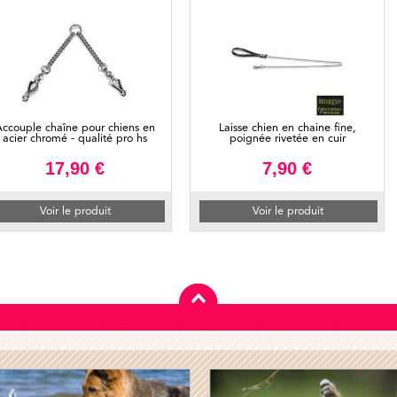
ccouple chaîne pour chiens en
Laisse chien en chaine fine,
acier chromé - qualité pro hs
poignée rivetée en cuir
17,90 €
7,90 €
Voir le produit
Voir le produit