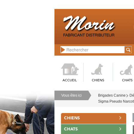
ACCUEIL
CHIENS
CHATS
Vous êtes ici
Brigades Canine
Dé
Sigma Pseudo Narcotic
CHIENS
CHATS