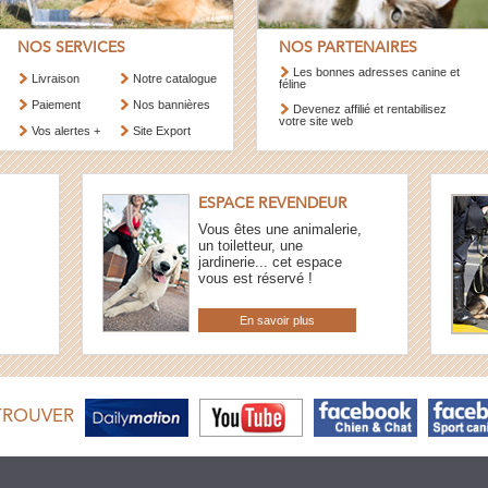
NOS SERVICES
NOS PARTENAIRES
Les bonnes adresses canine et
Livraison
Notre catalogue
féline
Paiement
Nos bannières
Devenez affilié et rentabilisez
votre site web
Vos alertes +
Site Export
ESPACE REVENDEUR
Vous êtes une animalerie,
un toiletteur, une
jardinerie... cet espace
vous est réservé !
En savoir plus
TROUVER