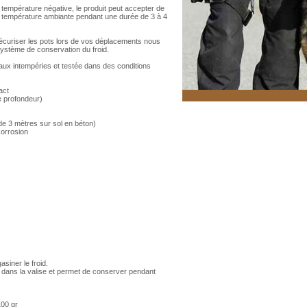
température négative, le produit peut accepter de
e température ambiante pendant une durée de 3 à 4
écuriser les pots lors de vos déplacements nous
ystème de conservation du froid.
aux intempéries et testée dans des conditions
act
e profondeur)
 de 3 mètres sur sol en béton)
corrosion
siner le froid.
i dans la valise et permet de conserver pendant
100 gr