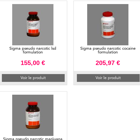
Sigma pseudo narcotic lsd
Sigma pseudo narcotic cocaine
formulation
formulation
155,00 €
205,97 €
Voir le produit
Voir le produit
Sigma pseudo narcotic marijuana