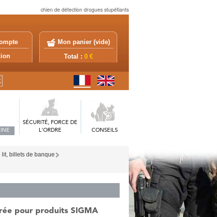
chien de détection drogues stupéfiants
ompte
Mon panier (
vide
)
exion
Total :
0 €
SÉCURITÉ, FORCE DE
INE
L'ORDRE
CONSEILS
lit, billets de banque
gérée pour produits SIGMA