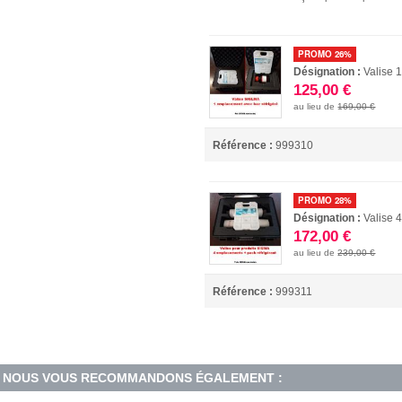
PROMO 26%
Désignation :
Valise 
125,00 €
au lieu de
169,00 €
Référence :
999310
PROMO 28%
Désignation :
Valise 
172,00 €
au lieu de
239,00 €
Référence :
999311
NOUS VOUS RECOMMANDONS ÉGALEMENT :