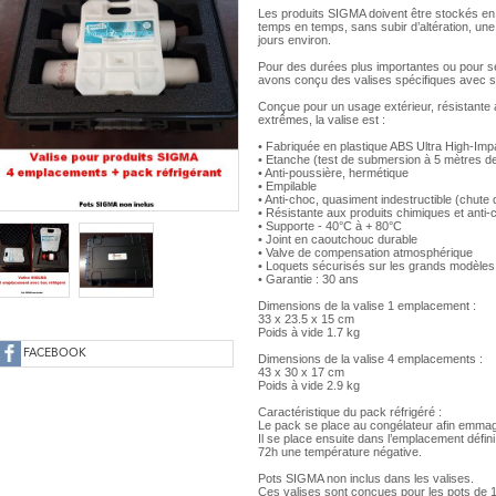
Les produits SIGMA doivent être stockés en 
temps en temps, sans subir d’altération, un
jours environ.
Pour des durées plus importantes ou pour s
avons conçu des valises spécifiques avec s
Conçue pour un usage extérieur, résistante 
extrêmes, la valise est :
• Fabriquée en plastique ABS Ultra High-Imp
• Etanche (test de submersion à 5 mètres d
• Anti-poussière, hermétique
• Empilable
• Anti-choc, quasiment indestructible (chute
• Résistante aux produits chimiques et anti-
• Supporte - 40°C à + 80°C
• Joint en caoutchouc durable
• Valve de compensation atmosphérique
• Loquets sécurisés sur les grands modèles
• Garantie : 30 ans
Dimensions de la valise 1 emplacement :
33 x 23.5 x 15 cm
Poids à vide 1.7 kg
FACEBOOK
Dimensions de la valise 4 emplacements :
43 x 30 x 17 cm
Poids à vide 2.9 kg
Caractéristique du pack réfrigéré :
Le pack se place au congélateur afin emmaga
Il se place ensuite dans l’emplacement défin
72h une température négative.
Pots SIGMA non inclus dans les valises.
Ces valises sont conçues pour les pots de 