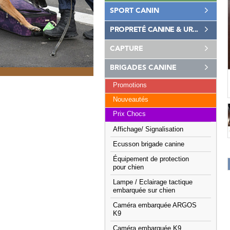
SPORT CANIN
PROPRETÉ CANINE & UR...
CAPTURE
BRIGADES CANINE
Promotions
Nouveautés
Prix Chocs
Affichage/ Signalisation
Ecusson brigade canine
Équipement de protection
pour chien
Lampe / Eclairage tactique
embarquée sur chien
Caméra embarquée ARGOS
K9
Caméra embarquée K9