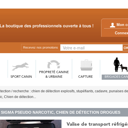
Mon c
Conn
Recevez nos promotions
PROPRETÉ CANINE
SPORT CANIN
& URBAINE
CAPTURE
BRIGADES CAN
tection / recherche : chien de détection explosifs, stupéfiants, cadavre, punaises de 
, Chien de détection...
SIGMA PSEUDO NARCOTIC, CHIEN DE DÉTECTION DROGUES
Valise de transport réfri