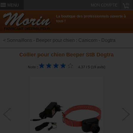
(0)
MENU
MON COMPTE
La boutique des professionnels ouverte à
tous !
< Sonnaillons - Beeper pour chien : Canicom - Dogtra
Collier pour chien Beeper StB Dogtra
Note :
4.37 / 5 (19 avis)