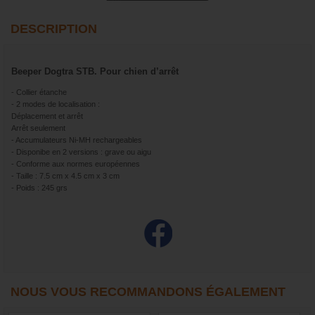
DESCRIPTION
Beeper Dogtra STB. Pour chien d’arrêt
- Collier étanche
- 2 modes de localisation :
Déplacement et arrêt
Arrêt seulement
- Accumulateurs Ni-MH rechargeables
- Disponibe en 2 versions : grave ou aigu
- Conforme aux normes européennes
- Taille : 7.5 cm x 4.5 cm x 3 cm
- Poids : 245 grs
NOUS VOUS RECOMMANDONS ÉGALEMENT