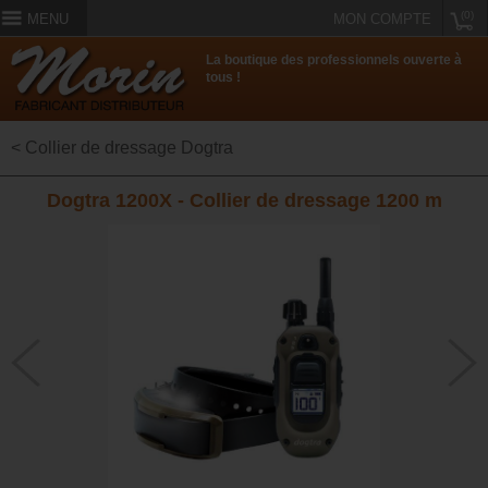
(0)
MENU
MON COMPTE
La boutique des professionnels ouverte à
tous !
< Collier de dressage Dogtra
Dogtra 1200X - Collier de dressage 1200 m