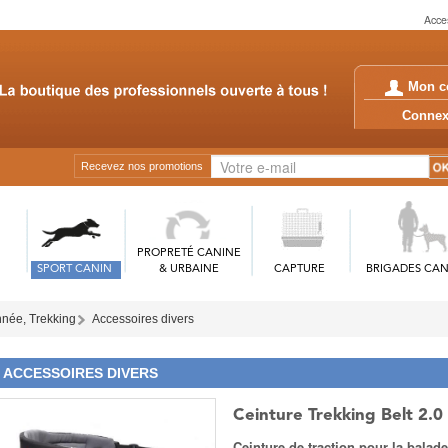
Acces
Mon c
Conn
Recevez nos promotions
PROPRETÉ CANINE
SPORT CANIN
& URBAINE
CAPTURE
BRIGADES CAN
née, Trekking
Accessoires divers
ACCESSOIRES DIVERS
Ceinture Trekking Belt 
Ceinture de traction pour la balad