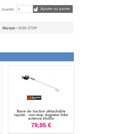
Ajouter au panier
Quantité :
Marque :
NON-STOP
Barre de traction détachable
rapide - non-stop dogwear bike
antenna klickfix
79,95 €