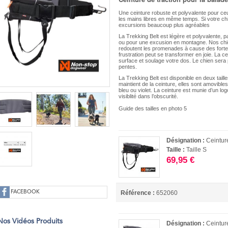
Une ceinture robuste et polyvalente pour ceu
les mains libres en même temps. Si votre chi
excursions beaucoup plus agréables
La Trekking Belt est légère et polyvalente, 
ou pour une excusion en montagne. Nos chi
redoutent les promenades à cause des fortes 
frustration peut se transformer en joie. La ce
surface et soulage votre dos. Le chien sera pl
pentes.
La Trekking Belt est disponible en deux taill
maintient de la ceinture, elles sont amovible
bleu ou violet. La ceinture est munie d’un lo
visiblité dans l’obscurité.
Guide des tailles en photo 5
Désignation :
Ceintur
Taille :
Taille S
69,95 €
FACEBOOK
Référence :
652060
Nos Vidéos Produits
Désignation :
Ceintur