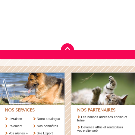
NOS SERVICES
NOS PARTENAIRES
Les bonnes adresses canine et
Livraison
Notre catalogue
féline
Paiement
Nos bannières
Devenez affilié et rentabilisez
votre site web
Vos alertes +
Site Export