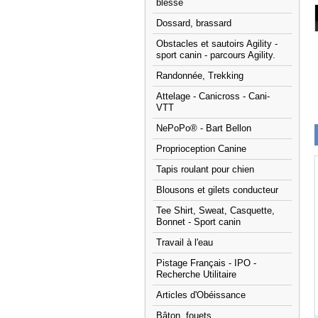
blessé
Dossard, brassard
Obstacles et sautoirs Agility -
sport canin - parcours Agility.
Randonnée, Trekking
Attelage - Canicross - Cani-
VTT
NePoPo® - Bart Bellon
Proprioception Canine
Tapis roulant pour chien
Blousons et gilets conducteur
Tee Shirt, Sweat, Casquette,
Bonnet - Sport canin
Travail à l'eau
Pistage Français - IPO -
Recherche Utilitaire
Articles d'Obéissance
Bâton, fouets