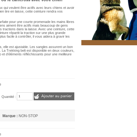
x qui veulent être actifs avec leurs chiens et avoir
en tire en laisse, cette ceinture rendra vos
parfaite pour une courte promenade les mains libres
ens aiment être actifs mais beaucoup de gens
tractions dans la laisse. Avec une ceinture, cette
inture répartit la traction sur une plus grande
us facile à contrôler, il vous aidera à gravir les
es, elle est ajustable. Les sangles assurent un bon
s. La Trekking belt est disponible en deux couleurs,
go et d’éléments réfléchissants pour une meilleure
e
Ajouter au panier
Quantité :
Marque :
NON-STOP
e