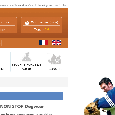
soires pour la randonnée et le trekking avec votre chien
ompte
Mon panier (
vide
)
exion
Total :
0 €
SÉCURITÉ, FORCE DE
INE
L'ORDRE
CONSEILS
2.0 NON-STOP Dogwear
e ou le canicross avec votre chien