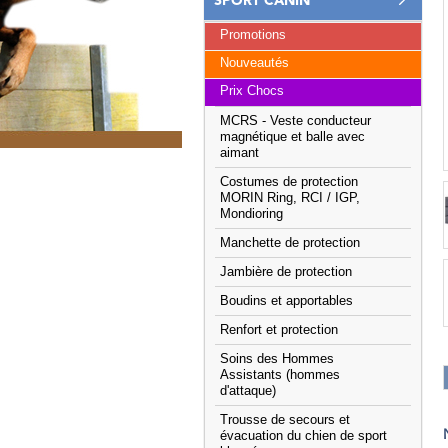
SPORT CANIN
Promotions
Nouveautés
Prix Chocs
MCRS - Veste conducteur
magnétique et balle avec
aimant
Costumes de protection
MORIN Ring, RCI / IGP,
Mondioring
Manchette de protection
Jambière de protection
Boudins et apportables
Renfort et protection
Soins des Hommes
Assistants (hommes
d'attaque)
Trousse de secours et
évacuation du chien de sport