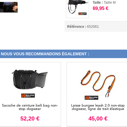
Taille :
Taille M
69,95 €
Référence :
652061
NOUS VOUS RECOMMANDONS ÉGALEMENT :
Sacoche de ceinture belt bag non-
Laisse bungee leash 2.0 non-stop
stop dogwear
dogwear, ligne de trait élastique
52,20 €
45,00 €