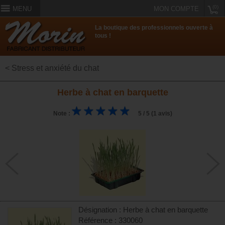
(0)
MENU
MON COMPTE
La boutique des professionnels ouverte à
tous !
< Stress et anxiété du chat
Herbe à chat en barquette
Note :
5 / 5 (1 avis)
Désignation : Herbe à chat en barquette
Référence : 330060