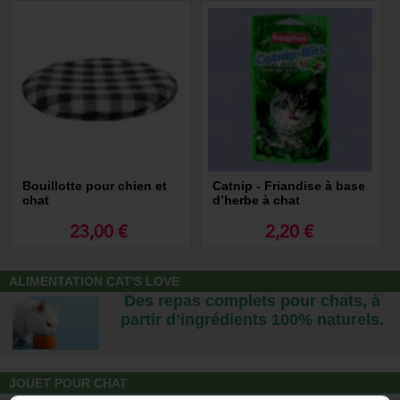
Bouillotte pour chien et
Catnip - Friandise à base
chat
d’herbe à chat
23,00 €
2,20 €
ALIMENTATION CAT'S LOVE
Des repas complets pour chats, à
partir d’ingrédients 100% naturels.
JOUET POUR CHAT