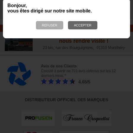
Offrez-lui un jouet pour des heures
Bonjour,
de plaisirs !
vous êtes dirigé sur notre site mobile.
NOTRE MAGASIN
Plus de 6 000 références - Venez
nous rendre visite !
23 bis, rue des Bourguignons, 91310 Montlhéry
Avis de nos Clients
Calculé à partir de 701 avis obtenus sur les 12
derniers mois. *
4.65/5
DISTRIBUTEUR OFFICIEL DES MARQUES