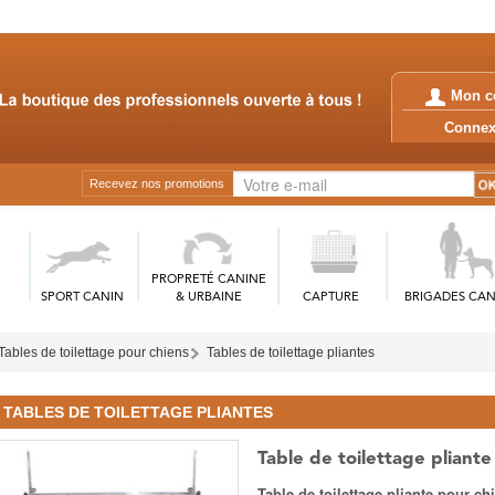
Mon c
Conn
Recevez nos promotions
PROPRETÉ CANINE
SPORT CANIN
& URBAINE
CAPTURE
BRIGADES CAN
Tables de toilettage pour chiens
Tables de toilettage pliantes
TABLES DE TOILETTAGE PLIANTES
Table de toilettage pliant
Table de toilettage pliante pour chi