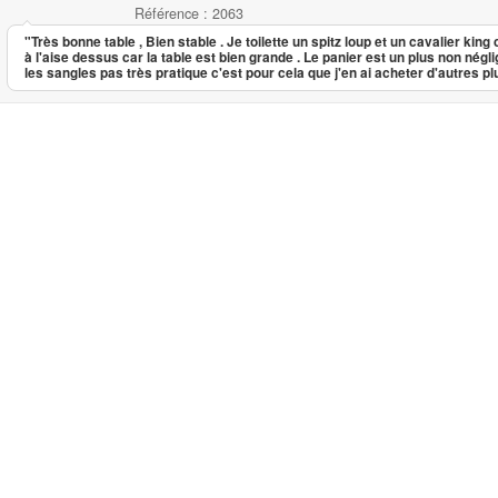
Référence : 2063
"Très bonne table , Bien stable . Je toilette un spitz loup et un cavalier king c
à l'aise dessus car la table est bien grande . Le panier est un plus non négl
les sangles pas très pratique c'est pour cela que j'en ai acheter d'autres pl
Table de toilettage pliante GM
...
215.00
5.00
5
2
Table de t