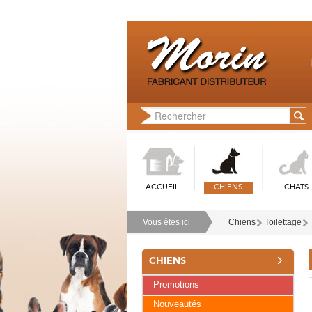
ACCUEIL
CHIENS
CHATS
Vous êtes ici
Chiens
Toilettage
CHIENS
Promotions
Nouveautés