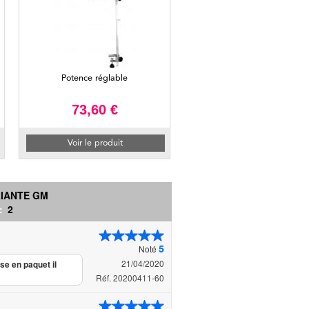
Potence réglable
73,60 €
Voir le produit
LIANTE GM
 :
2
5
Noté
21/04/2020
ise en paquet il
Réf. 20200411-60