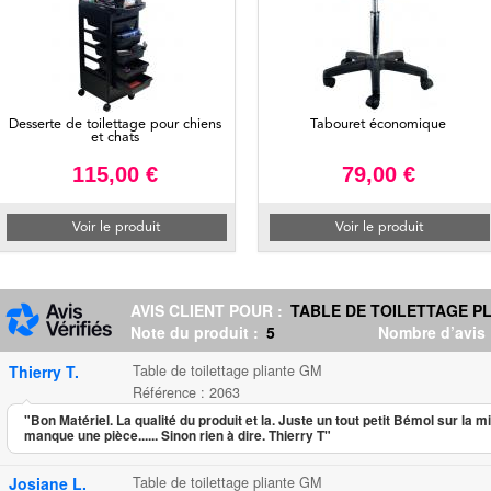
Desserte de toilettage pour chiens
Tabouret économique
et chats
115,00 €
79,00 €
Voir le produit
Voir le produit
AVIS CLIENT POUR :
TABLE DE TOILETTAGE P
Note du produit :
5
Nombre d’avis
Thierry T.
Table de toilettage pliante GM
Référence : 2063
"Bon Matériel. La qualité du produit et la. Juste un tout petit Bémol sur la m
manque une pièce...... Sinon rien à dire. Thierry T"
Josiane L.
Table de toilettage pliante GM