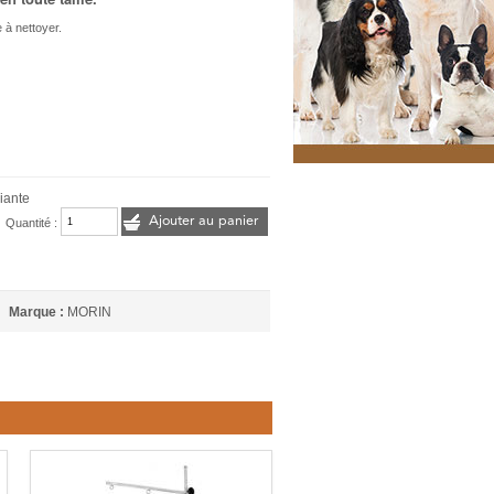
 à nettoyer.
liante
Ajouter au panier
Quantité :
Marque :
MORIN