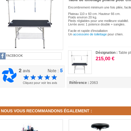
Encombrement minimum une fois pliée, facile
Plateau 110 x 60 cm. Hauteur 66 cm.
Poids environ 20 kg.
Pieds réglables pour une meilleure stabilité.
Livrée avec 1 potence double + sangles.
Facile et rapide d’installation
Un
accessoire de toilettage
pour chien.
Désignation :
Table p
FACEBOOK
215,00 €
2
5
avis
Note :
Cliquez pour voir les avis
Référence :
2063
NOUS VOUS RECOMMANDONS ÉGALEMENT :