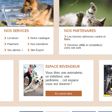
NOS SERVICES
NOS PARTENAIRES
Les bonnes adresses canine et
Livraison
Notre catalogue
féline
Paiement
Nos bannières
Devenez affilié et rentabilisez
votre site web
Vos alertes +
Site Export
ESPACE REVENDEUR
Vous êtes une animalerie,
un toiletteur, une
jardinerie... cet espace
vous est réservé !
En savoir plus