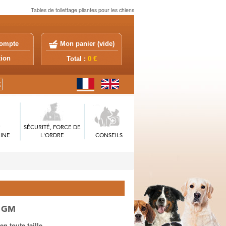
Tables de toilettage pliantes pour les chiens
ompte
Mon panier (
vide
)
exion
Total :
0 €
SÉCURITÉ, FORCE DE
INE
L'ORDRE
CONSEILS
e GM
en toute taille.