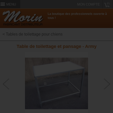
(0)
MENU
MON COMPTE
La boutique des professionnels ouverte à
tous !
< Tables de toilettage pour chiens
Table de toilettage et pansage - Army