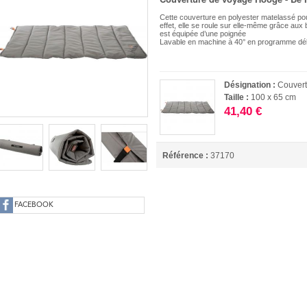
Cette couverture en polyester matelassé po
effet, elle se roule sur elle-même grâce aux
est équipée d’une poignée
Lavable en machine à 40° en programme dél
Désignation :
Couvert
Taille :
100 x 65 cm
41,40 €
Référence :
37170
FACEBOOK