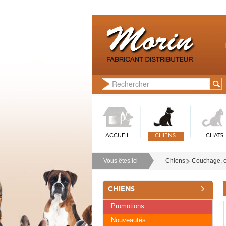
ACCUEIL
CHIENS
CHATS
Vous êtes ici
Chiens
Couchage, co
CHIENS
Promotions
Nouveautés