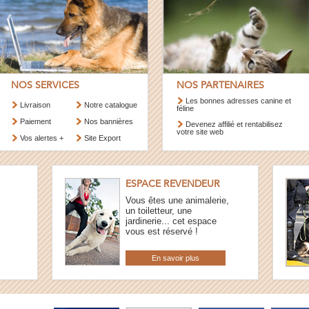
NOS SERVICES
NOS PARTENAIRES
Les bonnes adresses canine et
Livraison
Notre catalogue
féline
Paiement
Nos bannières
Devenez affilié et rentabilisez
votre site web
Vos alertes +
Site Export
ESPACE REVENDEUR
Vous êtes une animalerie,
un toiletteur, une
jardinerie... cet espace
vous est réservé !
En savoir plus