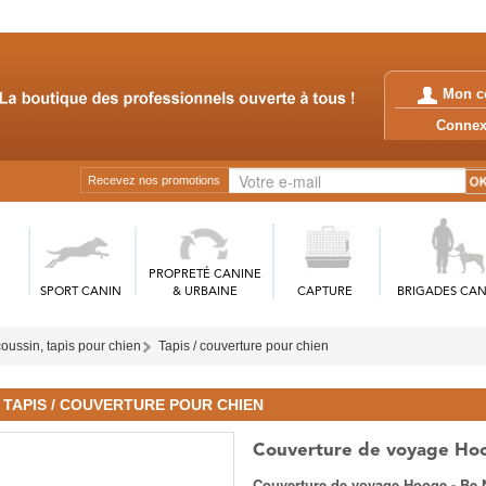
Mon c
Conn
Recevez nos promotions
PROPRETÉ CANINE
SPORT CANIN
& URBAINE
CAPTURE
BRIGADES CAN
ussin, tapis pour chien
Tapis / couverture pour chien
TAPIS / COUVERTURE POUR CHIEN
Couverture de voyage Hoo
Couverture de voyage Hooge - Be N