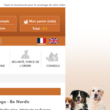
Tapis et couvertures pour le couchage de votre chien
ompte
Mon panier (
vide
)
exion
Total :
0 €
SÉCURITÉ, FORCE DE
INE
L'ORDRE
CONSEILS
ge - Be Nordic
ordic grise, fabriquée en Europe